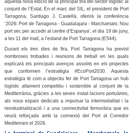
aquesta nova edició de la principal fira del sector logístic al
conjunt de l’Estat. En el marc del SIL, el president de Port
Tarragona, Santiago J. Castellà, oferirà la conferència
‘2026: Port de Tarragona - Guadalajara - Marchamalo. Nou
port sec per accedir al centre d’Espanya’, el dia 19 de juny,
a les 11 del matí, a l’estand de Port Tarragona (E544).
Durant els tres dies de fira, Port Tarragona ha previst
nombroses trobades i reunions de treball en les quals
explicarà els principals avenços assolits en els projectes
que conformen l’estratègia #EcoPort2030. Aquesta
estratègia té com a objectiu fer de Port Tarragona un hub
logístic altament competitiu i sostenible al conjunt de la
Mediterrània, gràcies a les seves instal·lacions portuàries,
als nous espais dedicats a impulsar la intermodalitat i la
reindustrialització i a una connectivitat ferroviària que es
veurà reforçada amb la connexió del Port al Corredor
Mediterrani el 2026.
La terminal de Guadalajara – Marchamalo, la