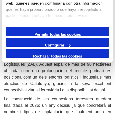
començar les obres el 2026 i tenir-lo a punt un cop els
web, quienes pueden combinarla con otra información
projectes per a la construcció d’aquests parcs eòlics
que les haya proporcionado o que hayan recopilado a
estiguin consolidats. Aquesta iniciativa forma part de
partir del uso que haya hecho de sus servicios.
l’estratègia de Port Tarragona per a diversificar les seves
activitats i, a la vegada, contribuir a la transició energètica
Permitir todas las cookies
europea.
La ZAL, clau per a la reindustrialització
Configurar
El tercer projecte que Port Tarragona explicarà al Saló
Rechazar todas las cookies
Internacional de la Logística és la seva Zona d’Activitats
Logístiques (ZAL). Aquest espai de més de 90 hectàrees
ubicada com una prolongació del recinte portuari es
posiciona com un dels entorns logístics i industrials més
atractius de Catalunya, gràcies a la seva excel·lent
connectivitat viària i ferroviària i a la disponibilitat de sòl.
La construcció de les connexions terrestres quedarà
finalitzada el 2026; un any decisiu ja que concretarà el
nombre i tipus de implantació que finalment anirà en