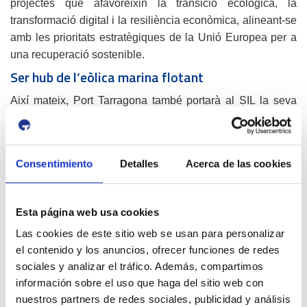
projectes que afavoreixin la transició ecològica, la
transformació digital i la resiliència econòmica, alineant-se
amb les prioritats estratègiques de la Unió Europea per a
una recuperació sostenible.
Ser hub de l’eòlica marina flotant
Així mateix, Port Tarragona també portarà al SIL la seva
aposta per a convertir-se en un hub per al muntatge i el
transport d’aerogeneradors flotants marins que s’ubicaran
en els futurs parcs eòlics del golf de Lleó, Sardenya i
Consentimiento
Detalles
Acerca de las cookies
Sicília. Per a donar resposta a aquesta nova oportunitat de
negoci en la qual Port Tarragona s’està posicionant des de
ja fa mesos, s’ha tirat endavant l’ampliació del moll de
Esta página web usa cookies
Balears.
Las cookies de este sitio web se usan para personalizar
Aquesta segona fase suposarà un creixement de 19 noves
el contenido y los anuncios, ofrecer funciones de redes
hectàrees, adjacents a l’actual moll. Aquest nou espai
sociales y analizar el tráfico. Además, compartimos
suposarà una inversió de 75 milions d’euros. Actualment,
información sobre el uso que haga del sitio web con
s’està treballant en la redacció del projecte. Es preveu
nuestros partners de redes sociales, publicidad y análisis