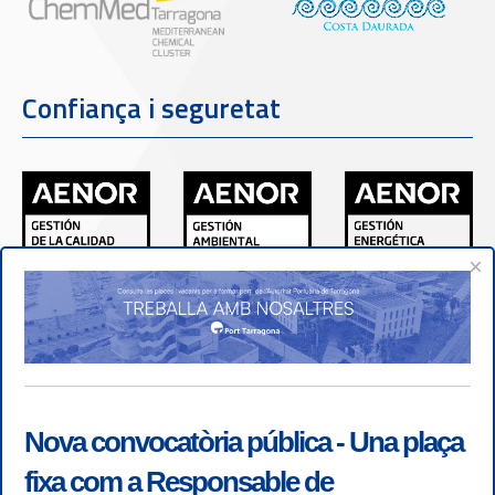
Confiança i seguretat
×
Nova convocatòria pública - Una plaça
fixa com a Responsable de