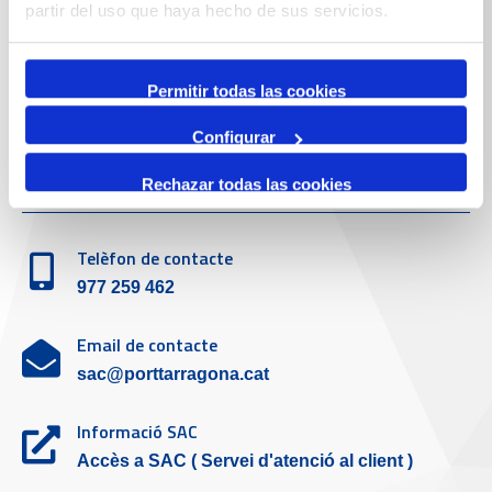
Telèfon de contacte
partir del uso que haya hecho de sus servicios.
977 259 400
Permitir todas las cookies
Emergències
(+34) 900 229 900
Configurar
Servei d'atenció al client
Rechazar todas las cookies
Telèfon de contacte
977 259 462
Email de contacte
sac@porttarragona.cat
Informació SAC
Accès a SAC ( Servei d'atenció al client )