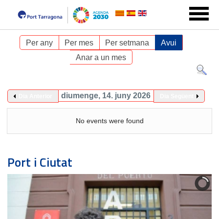
Per any
Per mes
Per setmana
Avui
Anar a un mes
diumenge, 14. juny 2026
Dia Anterior
Dia Següent
No events were found
Port i Ciutat