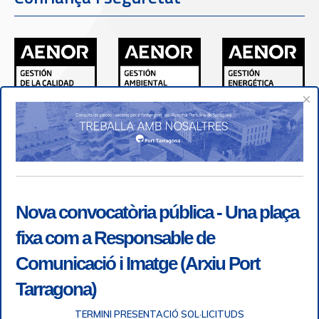
×
Nova convocatòria pública - Una plaça
fixa com a Responsable de
Comunicació i Imatge (Arxiu Port
Tarragona)
TERMINI PRESENTACIÓ SOL·LICITUDS