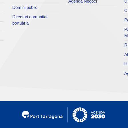
Agenda Negoci
Un
Domini públic
Ci
Directori comunitat
Pa
portuària
P
M
R
Al
Hi
Ag