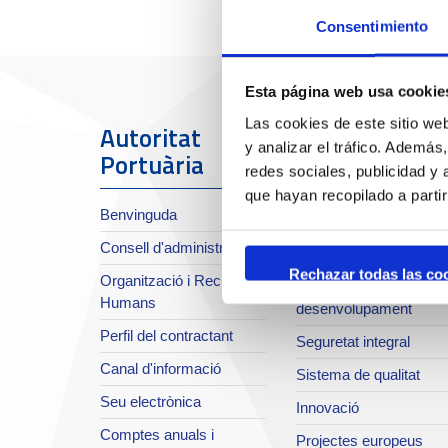
Consentimiento
Esta página web usa cookie
Las cookies de este sitio we
Autoritat
El Port
y analizar el tráfico. Ademá
Portuària
redes sociales, publicidad y
Sobre el Port
que hayan recopilado a parti
Benvinguda
Situació i accessos
Consell d'administració
Planificació estratègica
Rechazar todas las co
Organització i Recursos
Infraestructures en
Humans
desenvolupament
Perfil del contractant
Seguretat integral
Canal d'informació
Sistema de qualitat
Seu electrònica
Innovació
Comptes anuals i
Projectes europeus