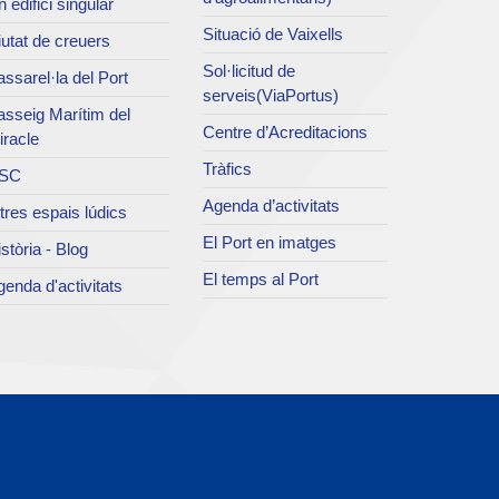
 edifici singular
Situació de Vaixells
utat de creuers
Sol·licitud de
ssarel·la del Port
serveis(ViaPortus)
asseig Marítim del
Centre d’Acreditacions
iracle
Tràfics
SC
Agenda d’activitats
tres espais lúdics
El Port en imatges
stòria - Blog
El temps al Port
enda d'activitats