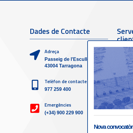
Dades de Contacte
Serve
clien
Adreça
Passeig de l'Escullera s/n,
43004 Tarragona
Telèfon de contacte
977 259 400
Emergències
(+34) 900 229 900
Nova convocatòri