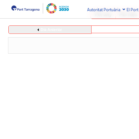
Autoritat Portuària
El Port
Per any
Per mes
Dia Anterior