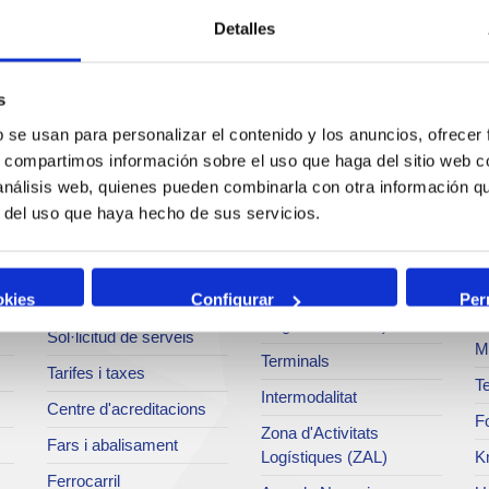
Detalles
s
b se usan para personalizar el contenido y los anuncios, ofrecer
Serveis
Negoci
P
s, compartimos información sobre el uso que haga del sitio web 
 análisis web, quienes pueden combinarla con otra información q
Operacions i serveis
Tràfics
M
r del uso que haya hecho de sus servicios.
portuaris
Estadístiques
Ar
Bunkering
SEA - (Sistema
Se
okies
Configurar
Per
Serveis comercials
d'entregues
Pa
d'agroalimentaris)
Sol·licitud de serveis
M
Terminals
Tarifes i taxes
Te
Intermodalitat
Centre d'acreditacions
Fo
Zona d'Activitats
Fars i abalisament
Logístiques (ZAL)
K
Ferrocarril