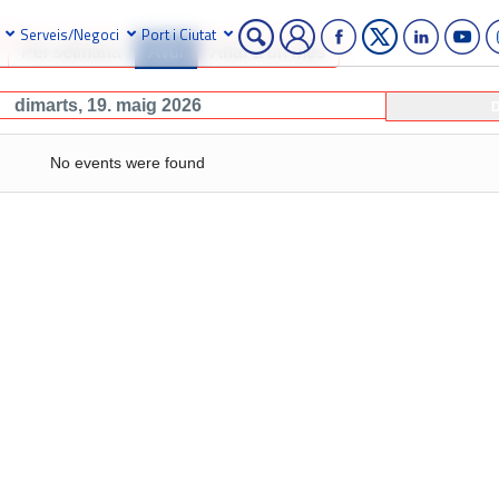
Serveis/Negoci
Port i Ciutat
Per setmana
Avui
Anar a un mes
dimarts, 19. maig 2026
D
No events were found