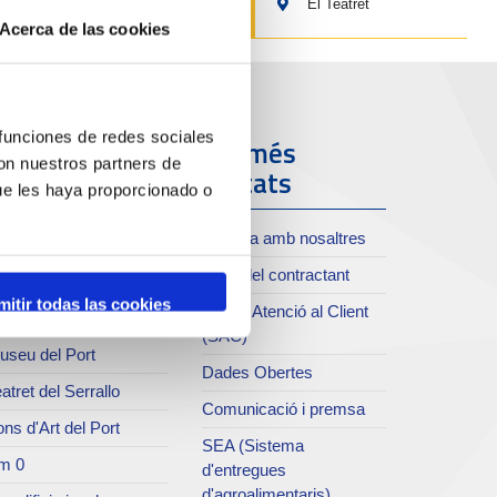
El Teatret
Acerca de las cookies
 funciones de redes sociales
ort i Ciutat
Els més
con nuestros partners de
visitats
ue les haya proporcionado o
oll de Costa
Treballa amb nosaltres
xiu del Port
Perfil del contractant
rvei de publicacions
mitir todas las cookies
Servei Atenció al Client
rc del Port
(SAC)
useu del Port
Dades Obertes
atret del Serrallo
Comunicació i premsa
ns d'Art del Port
SEA (Sistema
m 0
d'entregues
d'agroalimentaris)