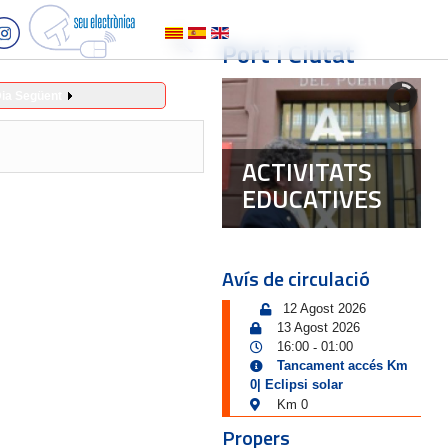
Port i Ciutat
ia Següent
ACTIVITATS
EDUCATIVES
Avís de circulació
12 Agost 2026
13 Agost 2026
16:00
01:00
-
Tancament accés Km
0| Eclipsi solar
Km 0
Propers