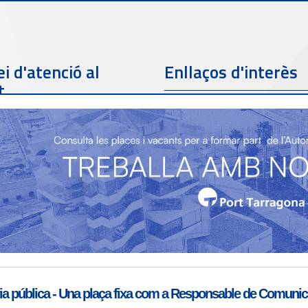
i d'atenció al
Enllaços d'interès
t
Telèfon de contacte
977 259 462
Email de contacte
Partners
sac@porttarragona.cat
Informació SAC
Accès a SAC ( Servei
d'atenció al client )
a pública - Una plaça fixa com a Responsable de Comunicac