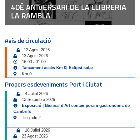
40È ANIVERSARI DE LA LLIBRERIA
LA RAMBLA
Avís de circulació
12 Agost 2026
13 Agost 2026
16:00
01:00
-
Tancament accés Km 0| Eclipsi solar
Km 0
Propers esdeveniments Port i Ciutat
4 Juliol 2026
13 Setembre 2026
Exposició | Biennal d'Art contemporani gastronòmic de
Cambrils
Tinglado 2
10 Juliol 2026
23 Agost 2026