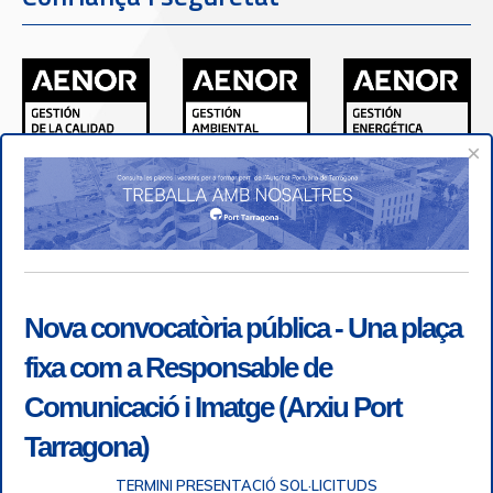
×
Nova convocatòria pública - Una plaça
fixa com a Responsable de
Comunicació i Imatge (Arxiu Port
Tarragona)
TERMINI PRESENTACIÓ SOL·LICITUDS