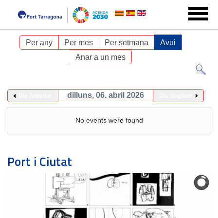
Per any
Per mes
Per setmana
Avui
Anar a un mes
dilluns, 06. abril 2026
Dia Anterior
Dia Següent
No events were found
Port i Ciutat