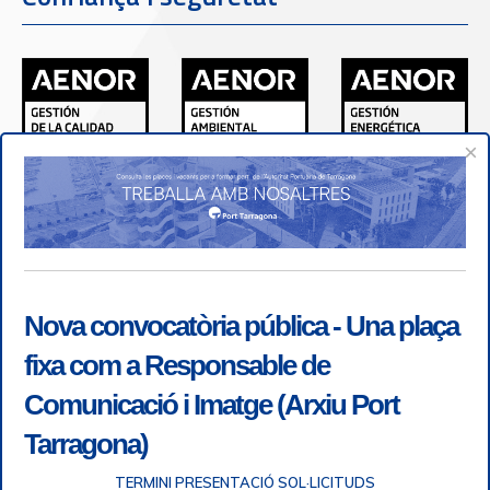
×
Nova convocatòria pública - Una plaça
fixa com a Responsable de
Comunicació i Imatge (Arxiu Port
Tarragona)
TERMINI PRESENTACIÓ SOL·LICITUDS