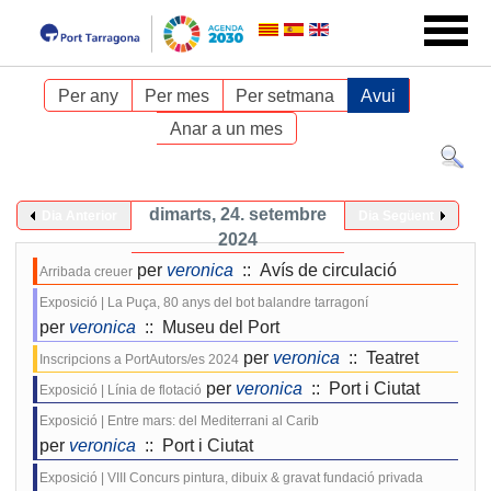
Per any
Per mes
Per setmana
Avui
Anar a un mes
dimarts, 24. setembre
Dia Anterior
Dia Següent
2024
per
veronica
:: Avís de circulació
Arribada creuer
Exposició | La Puça, 80 anys del bot balandre tarragoní
per
veronica
:: Museu del Port
per
veronica
:: Teatret
Inscripcions a PortAutors/es 2024
per
veronica
:: Port i Ciutat
Exposició | Línia de flotació
Exposició | Entre mars: del Mediterrani al Carib
per
veronica
:: Port i Ciutat
Exposició | VIII Concurs pintura, dibuix & gravat fundació privada