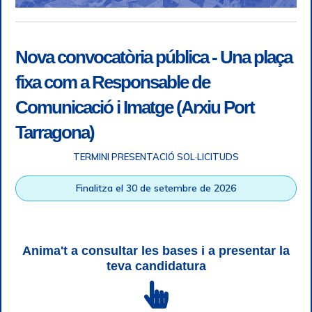
Nova convocatòria pública - Una plaça
fixa com a Responsable de
Comunicació i Imatge (Arxiu Port
Tarragona)
TERMINI PRESENTACIÓ SOL·LICITUDS
Accessibilitat
|
Nota legal
|
Info RGPD
|
Informació de
Finalitza el 30 de setembre de 2026
gravació telefònica
|
SGSI
|
Login
|
Desconnectar
Autoritat Portuària de Tarragona © Tots els drets reservats |
Disseny Web Responsive
| HTML 5 | CSS 3 | WCAG 2 i WW3C
Anima't a consultar les bases i a presentar la
teva candidatura