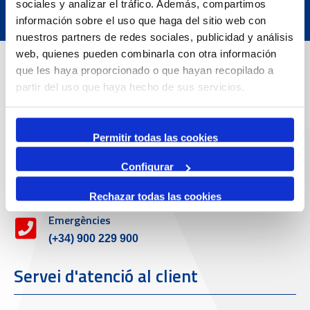
sociales y analizar el tráfico. Además, compartimos
información sobre el uso que haga del sitio web con
nuestros partners de redes sociales, publicidad y análisis
web, quienes pueden combinarla con otra información
Dades de Contacte
que les haya proporcionado o que hayan recopilado a
partir del uso que haya hecho de sus servicios.
Adreça
Passeig de l'Escullera s/n, 43004 Tarragona
Permitir todas las cookies
Telèfon de contacte
Configurar
977 259 400
Rechazar todas las cookies
Emergències
(+34) 900 229 900
Servei d'atenció al client