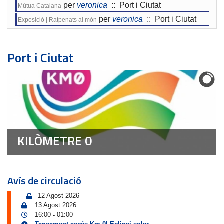
per
veronica
:: Port i Ciutat
Mútua Catalana
per
veronica
:: Port i Ciutat
Exposició | Ratpenats al món
Port i Ciutat
KILÒMETRE 0
Avís de circulació
12 Agost 2026
13 Agost 2026
16:00
01:00
-