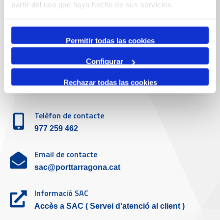
Telèfon de contacte
partir del uso que haya hecho de sus servicios.
977 259 400
Permitir todas las cookies
Emergències
(+34) 900 229 900
Configurar
Servei d'atenció al client
Rechazar todas las cookies
Telèfon de contacte
977 259 462
Email de contacte
sac@porttarragona.cat
Informació SAC
Accès a SAC ( Servei d'atenció al client )