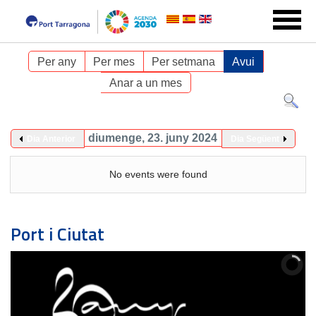
Per any
Per mes
Per setmana
Avui
Anar a un mes
diumenge, 23. juny 2024
Dia Anterior
Dia Següent
No events were found
Port i Ciutat