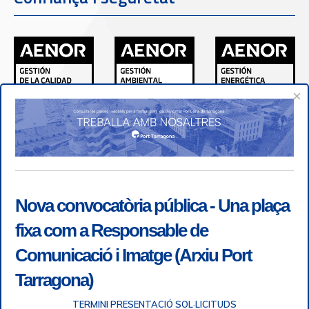
×
Nova convocatòria pública - Una plaça
fixa com a Responsable de
Comunicació i Imatge (Arxiu Port
Tarragona)
TERMINI PRESENTACIÓ SOL·LICITUDS