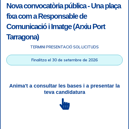
Nova convocatòria pública - Una plaça
fixa com a Responsable de
Comunicació i Imatge (Arxiu Port
Tarragona)
TERMINI PRESENTACIÓ SOL·LICITUDS
Accessibilitat
|
Nota legal
|
Info RGPD
|
Informació de
Finalitza el 30 de setembre de 2026
gravació telefònica
|
SGSI
|
Login
|
Desconnectar
Autoritat Portuària de Tarragona © Tots els drets reservats |
Disseny Web Responsive
| HTML 5 | CSS 3 | WCAG 2 i WW3C
Anima't a consultar les bases i a presentar la
teva candidatura