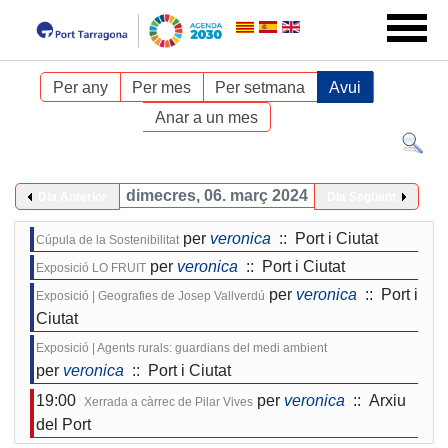
Per any
Per mes
Per setmana
Avui
Anar a un mes
dimecres, 06. març 2024
Dia Anterior
Dia Següent
per
veronica
:: Port i Ciutat
Cúpula de la Sostenibilitat
per
veronica
:: Port i Ciutat
Exposició LO FRUIT
per
veronica
:: Port i
Exposició | Geografies de Josep Vallverdú
Ciutat
Exposició | Agents rurals: guardians del medi ambient
per
veronica
:: Port i Ciutat
19:00
per
veronica
:: Arxiu
Xerrada a càrrec de Pilar Vives
del Port