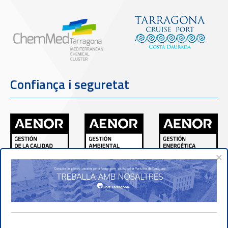
Confiança i seguretat
×