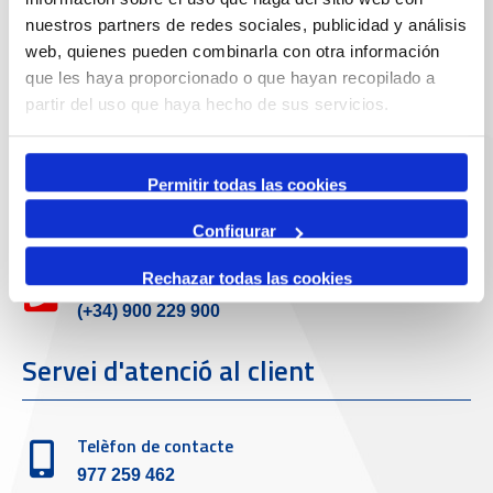
Dades de Contacte
nuestros partners de redes sociales, publicidad y análisis
web, quienes pueden combinarla con otra información
que les haya proporcionado o que hayan recopilado a
partir del uso que haya hecho de sus servicios.
Adreça
Passeig de l'Escullera s/n, 43004 Tarragona
Permitir todas las cookies
Telèfon de contacte
977 259 400
Configurar
Rechazar todas las cookies
Emergències
(+34) 900 229 900
Servei d'atenció al client
Telèfon de contacte
977 259 462