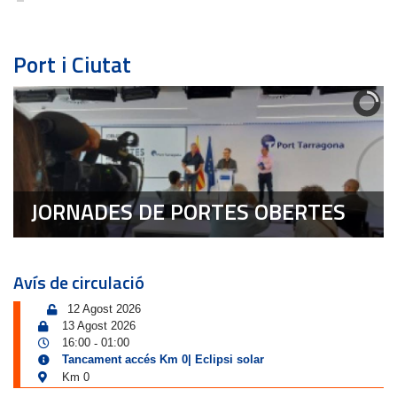
Port i Ciutat
JORNADES DE PORTES OBERTES
Avís de circulació
12 Agost 2026
13 Agost 2026
16:00
01:00
-
Tancament accés Km 0| Eclipsi solar
Km 0