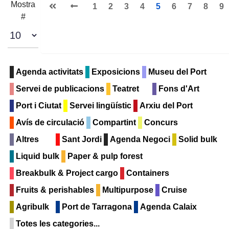
Pagination List Limit
Mostra
1
2
3
4
5
6
7
8
9
#
Agenda activitats
Exposicions
Museu del Port
Servei de publicacions
Teatret
Fons d'Art
Port i Ciutat
Servei lingüístic
Arxiu del Port
Avís de circulació
Compartint
Concurs
Altres
Sant Jordi
Agenda Negoci
Solid bulk
Liquid bulk
Paper & pulp forest
Breakbulk & Project cargo
Containers
Fruits & perishables
Multipurpose
Cruise
Agribulk
Port de Tarragona
Agenda Calaix
Totes les categories...