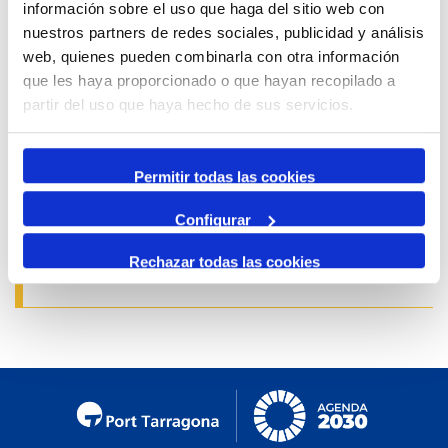
información sobre el uso que haga del sitio web con
1 abril 2026
nuestros partners de redes sociales, publicidad y análisis
31 Agost 2026
web, quienes pueden combinarla con otra información
Exposició | La peça blava, Sextant
que les haya proporcionado o que hayan recopilado a
Museu del Port
partir del uso que haya hecho de sus servicios.
25 Juny 2026
23 Agost 2026
Exposició | Manipulació latent
Permitir todas las cookies
Refugi 1
Configurar
7 Juliol 2026
7 Octubre 2026
Inscripcions a PortAutors/es 2026
Rechazar todas las cookies
El Teatret