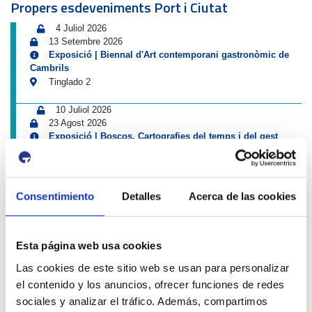
Propers esdeveniments Port i Ciutat
4 Juliol 2026
13 Setembre 2026
Exposició | Biennal d'Art contemporani gastronòmic de
Cambrils
Tinglado 2
10 Juliol 2026
23 Agost 2026
Exposició | Boscos. Cartografies del temps i del gest
Refugi 1
26 Juny 2026
11 Octubre 2026
Consentimiento
Detalles
Acerca de las cookies
Exposició | El concurs de mestres romescaires en
imatges
Museu del Port
Esta página web usa cookies
25 Juny 2026
Las cookies de este sitio web se usan para personalizar
23 Agost 2026
el contenido y los anuncios, ofrecer funciones de redes
Exposició | Històries d'amistat
Refugi 1
sociales y analizar el tráfico. Además, compartimos