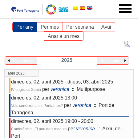
Per any
Per mes
Per setmana
Avui
Anar a un mes
2025
Any anterior
Any següent
abril 2025
dimecres, 02. abril 2025 - dijous, 03. abril 2025
per
veronica
:: Multipurpose
IV Logistics Spain
dimecres, 02. abril 2025 13:00
per
veronica
:: Port de
Vols conèixer a les Portuàries?
Tarragona
dimecres, 02. abril 2025 19:00 - 20:00
per
veronica
:: Arxiu del
Conferència | El pou dels maquis
Port