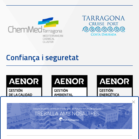
Confiança i seguretat
×