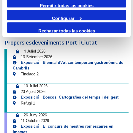
Avís de circulació
Permitir todas las cookies
12 Agost 2026
13 Agost 2026
Configurar
16:00
01:00
-
Tancament accés Km 0| Eclipsi solar
Rechazar todas las cookies
Km 0
Propers esdeveniments Port i Ciutat
4 Juliol 2026
13 Setembre 2026
Exposició | Biennal d'Art contemporani gastronòmic de
Cambrils
Tinglado 2
10 Juliol 2026
23 Agost 2026
Exposició | Boscos. Cartografies del temps i del gest
Refugi 1
26 Juny 2026
11 Octubre 2026
Exposició | El concurs de mestres romescaires en
imatges