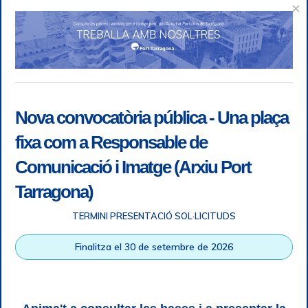
×
Nova convocatòria pública - Una plaça
fixa com a Responsable de
Comunicació i Imatge (Arxiu Port
Tarragona)
TERMINI PRESENTACIÓ SOL·LICITUDS
Accessibilitat
|
Nota legal
|
Info RGPD
|
Informació de
Finalitza el 30 de setembre de 2026
gravació telefònica
|
SGSI
|
Login
|
Desconnectar
Autoritat Portuària de Tarragona © Tots els drets reservats |
Disseny Web Responsive
| HTML 5 | CSS 3 | WCAG 2 i WW3C