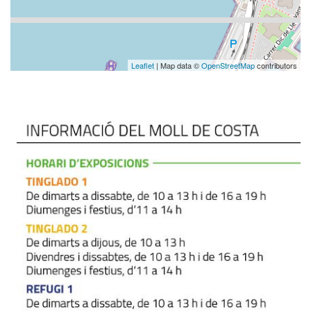
Leaflet
| Map data ©
OpenStreetMap
contributors