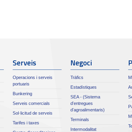
Serveis
Negoci
P
Operacions i serveis
Tràfics
M
portuaris
Estadístiques
Ar
Bunkering
SEA - (Sistema
Se
Serveis comercials
d'entregues
Pa
d'agroalimentaris)
Sol·licitud de serveis
M
Terminals
Tarifes i taxes
Te
Intermodalitat