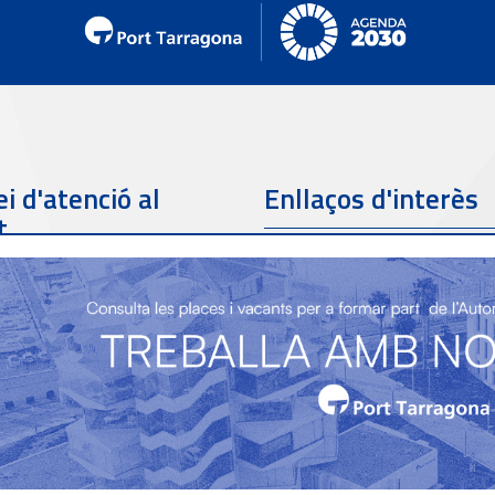
i d'atenció al
Enllaços d'interès
t
Telèfon de contacte
977 259 462
Email de contacte
Partners
sac@porttarragona.cat
Informació SAC