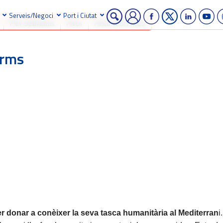
Serveis/Negoci
Port i Ciutat
Per setmana
Avui
Anar a un mes
Arms
5
er donar a conèixer la seva tasca humanitària al Mediterran
i