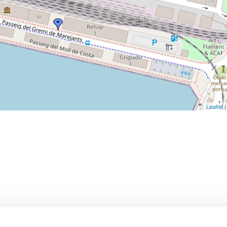
Leaflet
|