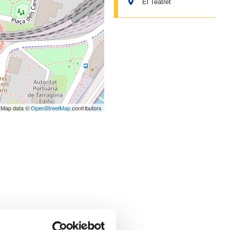
El Teatret
 Map data ©
OpenStreetMap
contributors