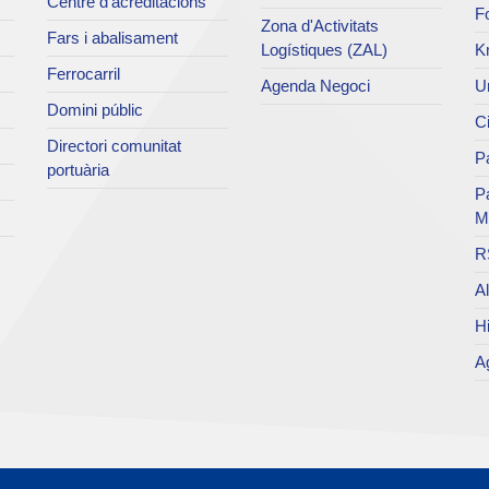
Centre d'acreditacions
Fo
Zona d'Activitats
Fars i abalisament
Logístiques (ZAL)
K
Ferrocarril
Agenda Negoci
Un
Domini públic
Ci
Directori comunitat
Pa
portuària
P
M
R
Al
Hi
Ag