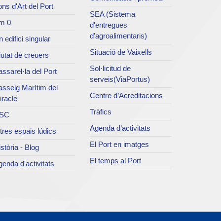
ns d'Art del Port
SEA (Sistema
m 0
d'entregues
d'agroalimentaris)
 edifici singular
Situació de Vaixells
utat de creuers
Sol·licitud de
ssarel·la del Port
serveis(ViaPortus)
asseig Marítim del
Centre d’Acreditacions
iracle
Tràfics
SC
Agenda d’activitats
tres espais lúdics
El Port en imatges
stòria - Blog
El temps al Port
enda d'activitats