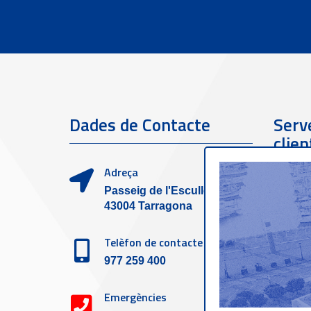
Dades de Contacte
Serve
clien
Adreça
Passeig de l'Escullera s/n,
43004 Tarragona
Telèfon de contacte
977 259 400
Emergències