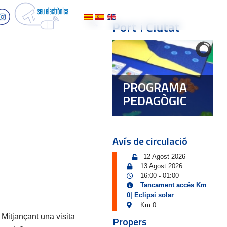
Port i Ciutat
PROGRAMA
PEDAGÒGIC
Avís de circulació
12 Agost 2026
13 Agost 2026
16:00
01:00
-
Tancament accés Km
0| Eclipsi solar
Km 0
. Mitjançant una visita
Propers