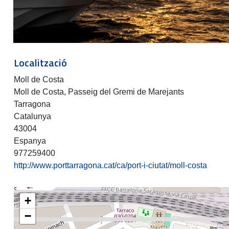
Localització
Moll de Costa
Moll de Costa, Passeig del Gremi de Marejants
Tarragona
Catalunya
43004
Espanya
977259400
http://www.porttarragona.cat/ca/port-i-ciutat/moll-costa
+
−