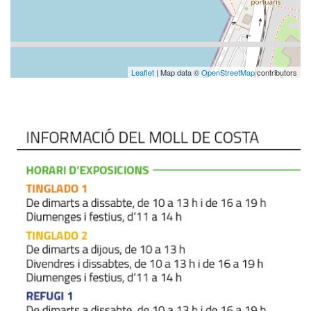
Leaflet
| Map data ©
OpenStreetMap
contributors