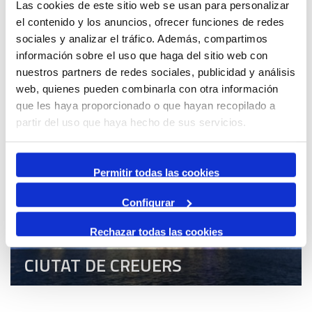
Las cookies de este sitio web se usan para personalizar
el contenido y los anuncios, ofrecer funciones de redes
sociales y analizar el tráfico. Además, compartimos
información sobre el uso que haga del sitio web con
id:
3868
nuestros partners de redes sociales, publicidad y análisis
Previous Event
Next Event
web, quienes pueden combinarla con otra información
que les haya proporcionado o que hayan recopilado a
partir del uso que haya hecho de sus servicios.
Port i Ciutat
Permitir todas las cookies
Configurar
Rechazar todas las cookies
CIUTAT DE CREUERS