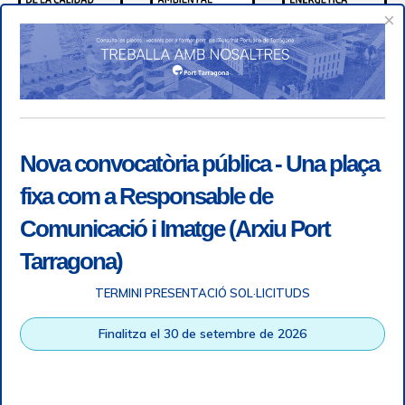
×
Nova convocatòria pública - Una plaça
fixa com a Responsable de
Comunicació i Imatge (Arxiu Port
Tarragona)
TERMINI PRESENTACIÓ SOL·LICITUDS
Accessibilitat
|
Nota legal
|
Info RGPD
|
Informació de
Finalitza el 30 de setembre de 2026
gravació telefònica
|
SGSI
|
Login
|
Desconnectar
Autoritat Portuària de Tarragona © Tots els drets reservats |
Disseny Web Responsive
| HTML 5 | CSS 3 | WCAG 2 i WW3C