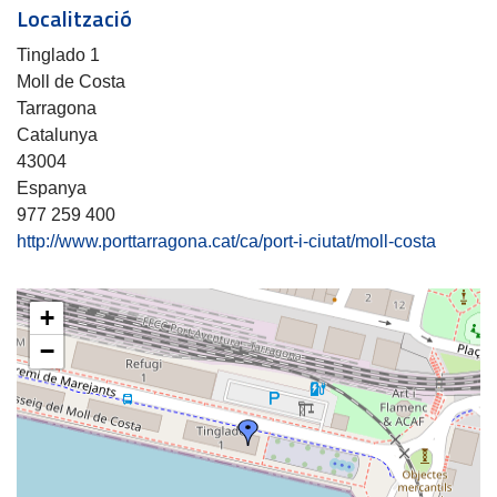
Localització
Tinglado 1
Moll de Costa
Tarragona
Catalunya
43004
Espanya
977 259 400
http://www.porttarragona.cat/ca/port-i-ciutat/moll-costa
+
−