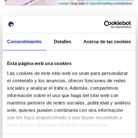
Leaflet
| Map data ©
OpenStreetMap
contributors
id:
3853
Previous Event
Next Event
Consentimiento
Detalles
Acerca de las cookies
Esta página web usa cookies
Port i Ciutat
Las cookies de este sitio web se usan para personalizar
el contenido y los anuncios, ofrecer funciones de redes
sociales y analizar el tráfico. Además, compartimos
información sobre el uso que haga del sitio web con
nuestros partners de redes sociales, publicidad y análisis
web, quienes pueden combinarla con otra información
que les haya proporcionado o que hayan recopilado a
CIUTAT DE CREUERS
partir del uso que haya hecho de sus servicios.