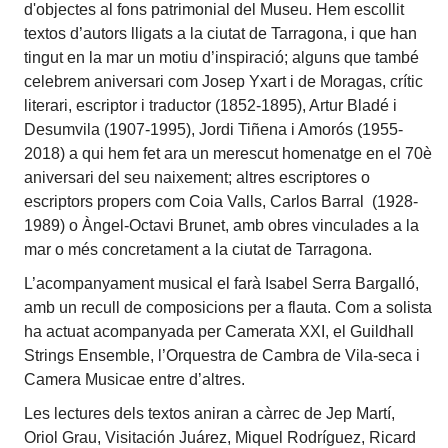
d'objectes al fons patrimonial del Museu. Hem escollit
textos d’autors lligats a la ciutat de Tarragona, i que han
tingut en la mar un motiu d’inspiració; alguns que també
celebrem aniversari com Josep Yxart i de Moragas, crític
literari, escriptor i traductor (1852-1895), Artur Bladé i
Desumvila (1907-1995), Jordi Tiñena i Amorós (1955-
2018) a qui hem fet ara un merescut homenatge en el 70è
aniversari del seu naixement; altres escriptores o
escriptors propers com Coia Valls, Carlos Barral (1928-
1989) o Àngel-Octavi Brunet, amb obres vinculades a la
mar o més concretament a la ciutat de Tarragona.
L’acompanyament musical el farà Isabel Serra Bargalló,
amb un recull de composicions per a flauta. Com a solista
ha actuat acompanyada per Camerata XXI, el Guildhall
Strings Ensemble, l’Orquestra de Cambra de Vila-seca i
Camera Musicae entre d’altres.
Les lectures dels textos aniran a càrrec de Jep Martí,
Oriol Grau, Visitación Juárez, Miquel Rodríguez, Ricard