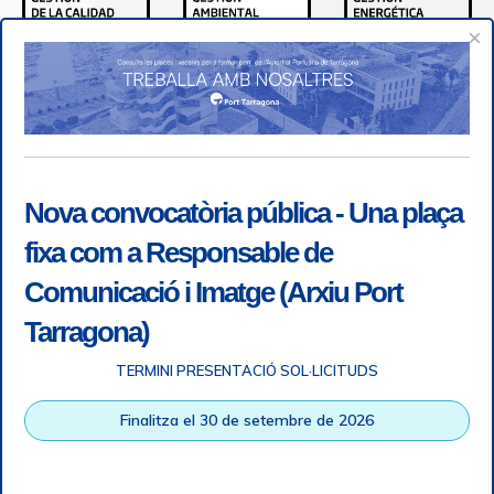
×
Nova convocatòria pública - Una plaça
fixa com a Responsable de
Comunicació i Imatge (Arxiu Port
Tarragona)
TERMINI PRESENTACIÓ SOL·LICITUDS
Accessibilitat
|
Nota legal
|
Info RGPD
|
Informació de
Finalitza el 30 de setembre de 2026
gravació telefònica
|
SGSI
|
Login
|
Desconnectar
Autoritat Portuària de Tarragona © Tots els drets reservats |
Disseny Web Responsive
| HTML 5 | CSS 3 | WCAG 2 i WW3C