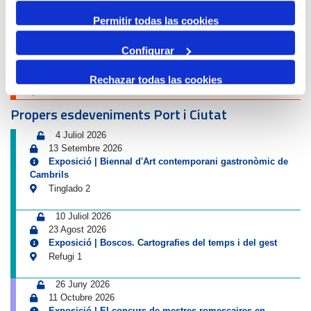
Avís de circulació
Permitir todas las cookies
12 Agost 2026
Configurar
13 Agost 2026
16:00
01:00
-
Tancament accés Km 0| Eclipsi solar
Rechazar todas las cookies
Km 0
Propers esdeveniments Port i Ciutat
4 Juliol 2026
13 Setembre 2026
Exposició | Biennal d'Art contemporani gastronòmic de
Cambrils
Tinglado 2
10 Juliol 2026
23 Agost 2026
Exposició | Boscos. Cartografies del temps i del gest
Refugi 1
26 Juny 2026
11 Octubre 2026
Exposició | El concurs de mestres romescaires en