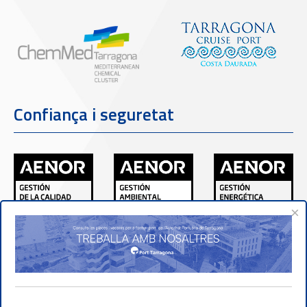
Confiança i seguretat
×