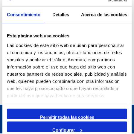
1 abril 2026
31 Agost 2026
Exposició | La peça blava, Sextant
Consentimiento
Detalles
Acerca de las cookies
Museu del Port
25 Juny 2026
Esta página web usa cookies
23 Agost 2026
Exposició | Manipulació latent
Las cookies de este sitio web se usan para personalizar
Refugi 1
el contenido y los anuncios, ofrecer funciones de redes
sociales y analizar el tráfico. Además, compartimos
7 Juliol 2026
7 Octubre 2026
información sobre el uso que haga del sitio web con
Inscripcions a PortAutors/es 2026
nuestros partners de redes sociales, publicidad y análisis
El Teatret
web, quienes pueden combinarla con otra información
que les haya proporcionado o que hayan recopilado a
partir del uso que haya hecho de sus servicios.
Permitir todas las cookies
Configurar