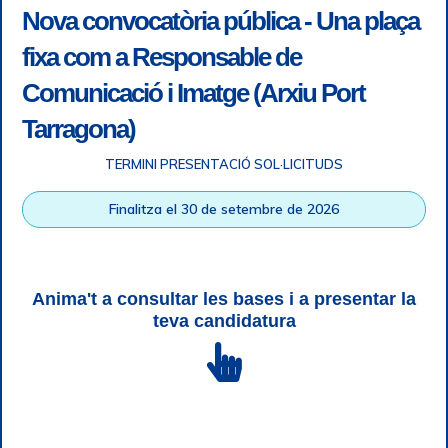
Nova convocatòria pública - Una plaça
fixa com a Responsable de
Comunicació i Imatge (Arxiu Port
Tarragona)
TERMINI PRESENTACIÓ SOL·LICITUDS
Accessibilitat
|
Nota legal
|
Info RGPD
|
Informació de
Finalitza el 30 de setembre de 2026
gravació telefònica
|
SGSI
|
Login
|
Desconnectar
Autoritat Portuària de Tarragona © Tots els drets reservats |
Disseny Web Responsive
| HTML 5 | CSS 3 | WCAG 2 i WW3C
Anima't a consultar les bases i a presentar la
teva candidatura