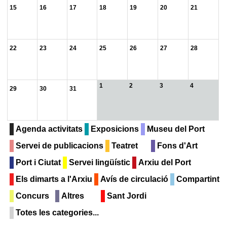
15
16
17
18
19
20
21
22
23
24
25
26
27
28
1
2
3
4
29
30
31
Agenda activitats
Exposicions
Museu del Port
Servei de publicacions
Teatret
Fons d'Art
Port i Ciutat
Servei lingüístic
Arxiu del Port
Els dimarts a l'Arxiu
Avís de circulació
Compartint
Concurs
Altres
Sant Jordi
Totes les categories...