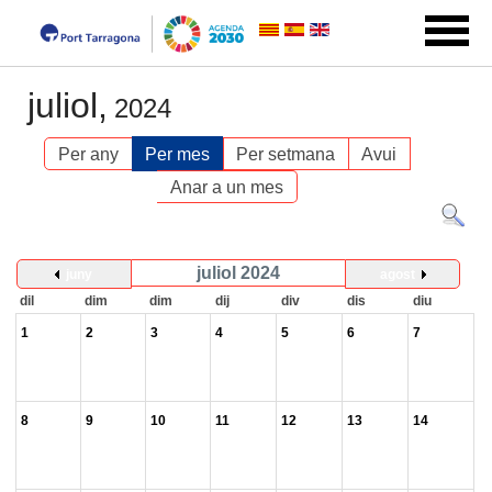
juliol,
2024
Per any
Per mes
Per setmana
Avui
Anar a un mes
juliol 2024
juny
agost
dil
dim
dim
dij
div
dis
diu
1
2
3
4
5
6
7
8
9
10
11
12
13
14