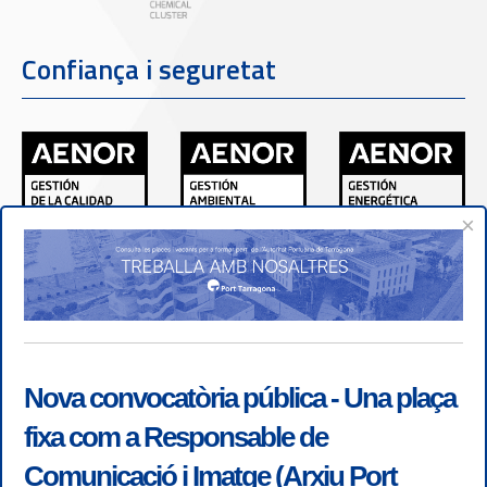
Confiança i seguretat
×
Nova convocatòria pública - Una plaça
fixa com a Responsable de
Comunicació i Imatge (Arxiu Port