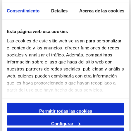
Jueves 11
Consentimiento
Detalles
Acerca de las cookies
Setmanes de l'Aigua | Exposició
Esta página web usa cookies
Setmanes de l'Aigua | Exposició
Las cookies de este sitio web se usan para personalizar
Setmanes de l'Aigua | Exposició
el contenido y los anuncios, ofrecer funciones de redes
sociales y analizar el tráfico. Además, compartimos
Setmanes de l'Aigua | Exposició
información sobre el uso que haga del sitio web con
nuestros partners de redes sociales, publicidad y análisis
21:00
21:00 Setmanes de l'Aigua | Dansa
web, quienes pueden combinarla con otra información
Viernes 12
que les haya proporcionado o que hayan recopilado a
partir del uso que haya hecho de sus servicios.
19:00
19:00 Setmanes de l'Aigua | Debats
Miércoles 17
Permitir todas las cookies
11:30
11:30 Setmanes de l'Aigua | Tik Talk - La dessalinització de
l'aigua
Configurar
Jueves 18