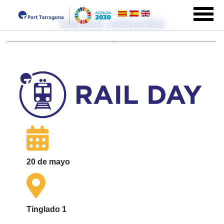
Eventos relevantes
20 de mayo
Tinglado 1