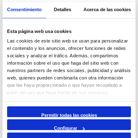
Enero,
2024
Consentimiento
Detalles
Acerca de las cookies
Mensual
Esta página web usa cookies
Ir al mes específico
Las cookies de este sitio web se usan para personalizar
el contenido y los anuncios, ofrecer funciones de redes
sociales y analizar el tráfico. Además, compartimos
Enero 2024
información sobre el uso que haga del sitio web con
Febrero
nuestros partners de redes sociales, publicidad y análisis
web, quienes pueden combinarla con otra información
Viernes 19
que les haya proporcionado o que hayan recopilado a
partir del uso que haya hecho de sus servicios.
11:00
11:00 Convocatòria premsa
Miércoles 24
Permitir todas las cookies
FITUR
Configurar
11:00
11:00 Convocatòria premsa