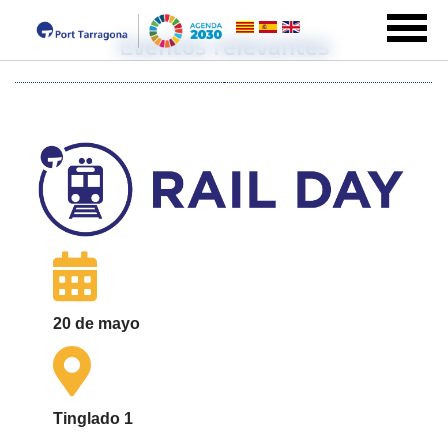
Eventos relevantes
20 de mayo
Tinglado 1