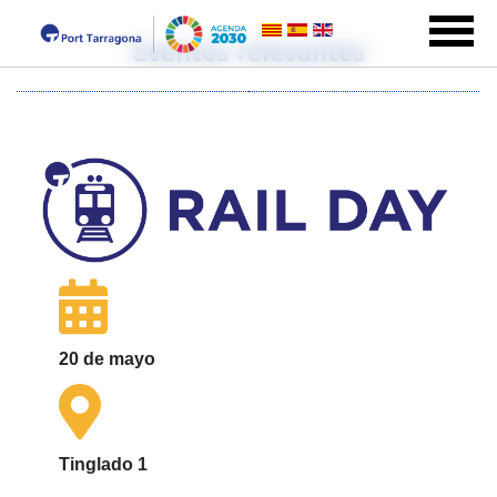
Eventos relevantes
20 de mayo
Tinglado 1