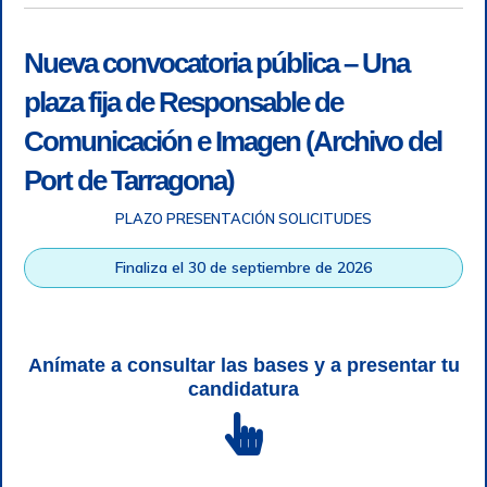
Nueva convocatoria pública – Una
plaza fija de Responsable de
Comunicación e Imagen (Archivo del
Port de Tarragona)
PLAZO PRESENTACIÓN SOLICITUDES
Accesibilidad
|
Nota legal
|
Info RGPD
|
Información de
grabación telefónica
|
SGSI
|
Login
Finaliza el 30 de septiembre de 2026
Autoridad Portuaria de Tarragona © Todos los derechos
reservados |
Diseño Web Responsive
| HTML 5 | CSS 3 |
WCAG 2 y WW3C
Anímate a consultar las bases y a presentar tu
candidatura