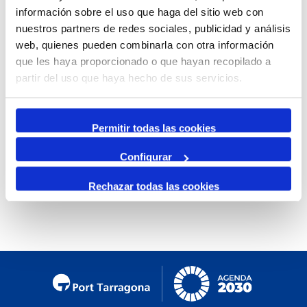
información sobre el uso que haga del sitio web con
Mensual
nuestros partners de redes sociales, publicidad y análisis
Ir al mes específico
web, quienes pueden combinarla con otra información
que les haya proporcionado o que hayan recopilado a
Día Anterior
partir del uso que haya hecho de sus servicios.
Miércoles, 04. Marzo 2026
Siguiente Día
Permitir todas las cookies
Configurar
No se encontraron eventos
Rechazar todas las cookies