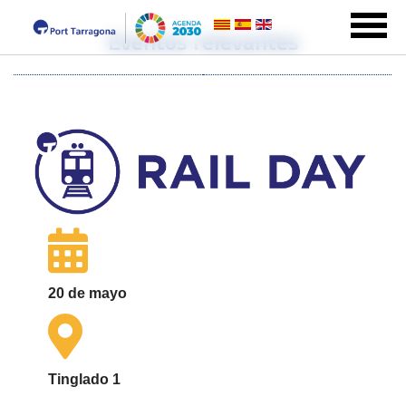
Eventos relevantes
20 de mayo
Tinglado 1