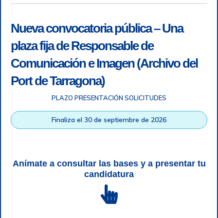
Nueva convocatoria pública – Una
plaza fija de Responsable de
Comunicación e Imagen (Archivo del
Port de Tarragona)
PLAZO PRESENTACIÓN SOLICITUDES
Accesibilidad
|
Nota legal
|
Info RGPD
|
Información de
grabación telefónica
|
SGSI
|
Login
Finaliza el 30 de septiembre de 2026
Autoridad Portuaria de Tarragona © Todos los derechos
reservados |
Diseño Web Responsive
| HTML 5 | CSS 3 |
WCAG 2 y WW3C
Anímate a consultar las bases y a presentar tu
candidatura