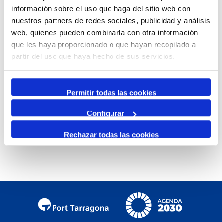
información sobre el uso que haga del sitio web con
Mensual
nuestros partners de redes sociales, publicidad y análisis
Ir al mes específico
web, quienes pueden combinarla con otra información
que les haya proporcionado o que hayan recopilado a
Día Anterior
partir del uso que haya hecho de sus servicios.
Domingo, 22. Marzo 2026
Siguiente Día
Permitir todas las cookies
Configurar
No se encontraron eventos
Rechazar todas las cookies