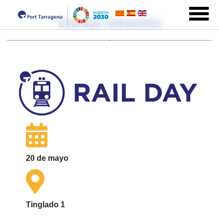
Eventos relevantes
20 de mayo
Tinglado 1