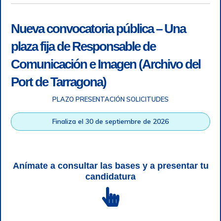
Nueva convocatoria pública – Una
plaza fija de Responsable de
Comunicación e Imagen (Archivo del
Port de Tarragona)
PLAZO PRESENTACIÓN SOLICITUDES
Accesibilidad
|
Nota legal
|
Info RGPD
|
Información de
grabación telefónica
|
SGSI
|
Login
Finaliza el 30 de septiembre de 2026
Autoridad Portuaria de Tarragona © Todos los derechos
reservados |
Diseño Web Responsive
| HTML 5 | CSS 3 |
WCAG 2 y WW3C
Anímate a consultar las bases y a presentar tu
candidatura