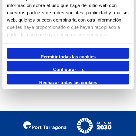
información sobre el uso que haga del sitio web con
Mensual
nuestros partners de redes sociales, publicidad y análisis
Ir al mes específico
web, quienes pueden combinarla con otra información
que les haya proporcionado o que hayan recopilado a
Día Anterior
partir del uso que haya hecho de sus servicios.
Sábado, 21. Febrero 2026
Siguiente Día
Permitir todas las cookies
Configurar
No se encontraron eventos
Rechazar todas las cookies