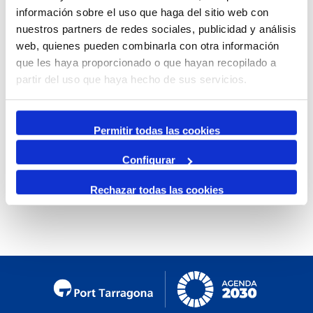
información sobre el uso que haga del sitio web con
Mensual
nuestros partners de redes sociales, publicidad y análisis
Ir al mes específico
web, quienes pueden combinarla con otra información
que les haya proporcionado o que hayan recopilado a
Día Anterior
partir del uso que haya hecho de sus servicios.
Lunes, 16. Febrero 2026
Siguiente Día
Permitir todas las cookies
Configurar
No se encontraron eventos
Rechazar todas las cookies