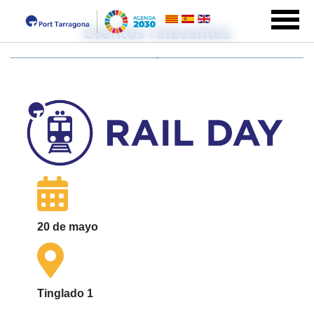
Eventos relevantes
20 de mayo
Tinglado 1