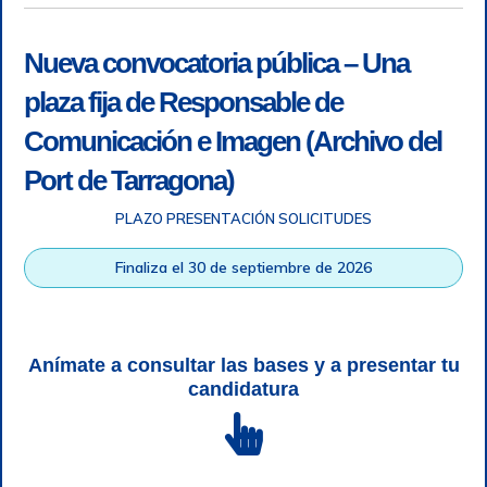
Nueva convocatoria pública – Una
plaza fija de Responsable de
Comunicación e Imagen (Archivo del
Port de Tarragona)
PLAZO PRESENTACIÓN SOLICITUDES
Accesibilidad
|
Nota legal
|
Info RGPD
|
Información de
grabación telefónica
|
SGSI
|
Login
Finaliza el 30 de septiembre de 2026
Autoridad Portuaria de Tarragona © Todos los derechos
reservados |
Diseño Web Responsive
| HTML 5 | CSS 3 |
WCAG 2 y WW3C
Anímate a consultar las bases y a presentar tu
candidatura