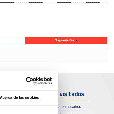
Siguiente Día
uerto y
Más visitados
Acerca de las cookies
iudad
Trabaja con nosotros
oll de Costa