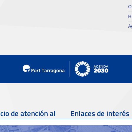
O
Hi
A
cio de atención al
Enlaces de interés
te