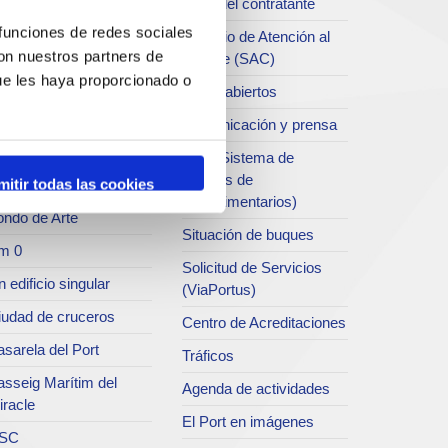
Perfil del contratante
chivo del Port
 funciones de redes sociales
Servicio de Atención al
con nuestros partners de
Clliente (SAC)
rvicio de
ue les haya proporcionado o
ublicaciones
Datos abiertos
rc del Port
Comunicación y prensa
useo del Port
SEA (Sistema de
Entrgas de
mitir todas las cookies
atret del Serrallo
Agroalimentarios)
ondo de Arte
Situación de buques
m 0
Solicitud de Servicios
 edificio singular
(ViaPortus)
iudad de cruceros
Centro de Acreditaciones
sarela del Port
Tráficos
asseig Marítim del
Agenda de actividades
iracle
El Port en imágenes
SC