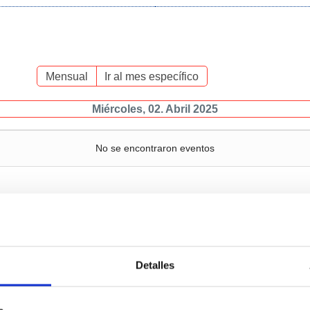
Mensual
Ir al mes específico
Miércoles, 02. Abril 2025
No se encontraron eventos
Servicios
Negocio
P
Detalles
c
Operaciones y servicios
Tráficos
portuarios
M