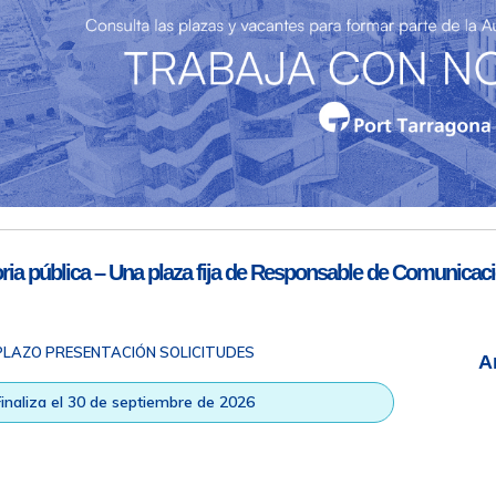
Teléfono de contacto
977 259 462
Email de contacto
Partners
sac@porttarragona.cat
Información SAC
Acceso a SAC
ia pública – Una plaza fija de Responsable de Comunicaci
PLAZO PRESENTACIÓN SOLICITUDES
A
ad
|
Nota legal
|
Info RGPD
|
Información de grabación telefónica
|
na © Todos los derechos reservados |
Diseño Web Responsive
| HTM
Finaliza el 30 de septiembre de 2026