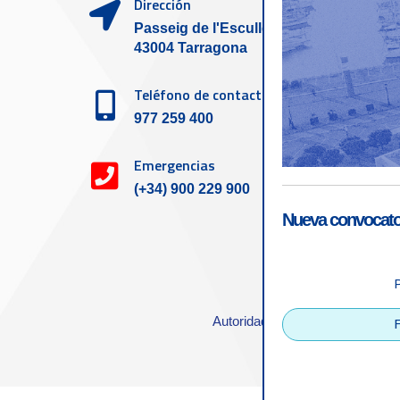
Dirección
Passeig de l'Escullera s/n,
43004 Tarragona
Teléfono de contacto
977 259 400
Emergencias
(+34) 900 229 900
Nueva convocator
Accesibilid
Autoridad Portuaria de Tarrago