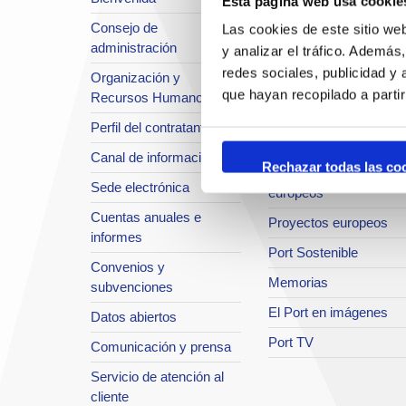
Esta página web usa cookie
Situación y accesos
Consejo de
Las cookies de este sitio we
Planificación estratégic
administración
y analizar el tráfico. Ademá
Infraestructuras en
redes sociales, publicidad y
Organización y
desarrollo
que hayan recopilado a parti
Recursos Humanos
Seguridad Integral
Perfil del contratante
Sistema de Calidad
Canal de información
Rechazar todas las co
Innovación y proyectos
Sede electrónica
europeos
Cuentas anuales e
Proyectos europeos
informes
Port Sostenible
Convenios y
Memorias
subvenciones
El Port en imágenes
Datos abiertos
Port TV
Comunicación y prensa
Servicio de atención al
cliente