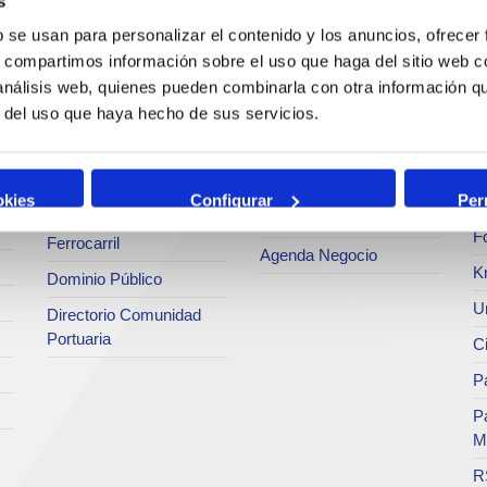
s
Estadísticas
Bunkering
Ar
b se usan para personalizar el contenido y los anuncios, ofrecer
a
SEA - (Sistema de
s, compartimos información sobre el uso que haga del sitio web 
Servicios comerciales
entregas de
Se
agroalimentarios)
 análisis web, quienes pueden combinarla con otra información q
p
Solicitud de Servicios
r del uso que haya hecho de sus servicios.
Terminales
Pa
Tarifas y tasas
Intermodalidad
M
Centro de Acreditaciones
Zona de Actividades
okies
Configurar
Per
Te
Faros y balizas
Logísticas (ZAL)
F
Ferrocarril
Agenda Negocio
K
Dominio Público
Un
Directorio Comunidad
Portuaria
C
Pa
P
M
R