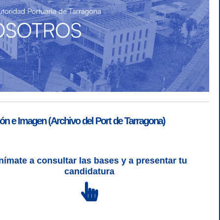
ón e Imagen (Archivo del Port de Tarragona)
nímate a consultar las bases y a presentar tu
SGSI
|
Login
candidatura
L 5 | CSS 3 | WCAG 2 y WW3C