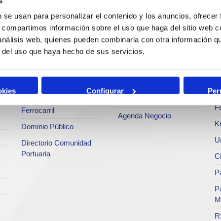
s
Estadísticas
Bunkering
Ar
b se usan para personalizar el contenido y los anuncios, ofrecer
a
SEA - (Sistema de
s, compartimos información sobre el uso que haga del sitio web 
Servicios comerciales
entregas de
Se
agroalimentarios)
 análisis web, quienes pueden combinarla con otra información q
p
Solicitud de Servicios
r del uso que haya hecho de sus servicios.
Terminales
Pa
Tarifas y tasas
Intermodalidad
M
Centro de Acreditaciones
Zona de Actividades
okies
Configurar
Per
Te
Faros y balizas
Logísticas (ZAL)
F
Ferrocarril
Agenda Negocio
K
Dominio Público
Un
Directorio Comunidad
Portuaria
C
Pa
P
M
R