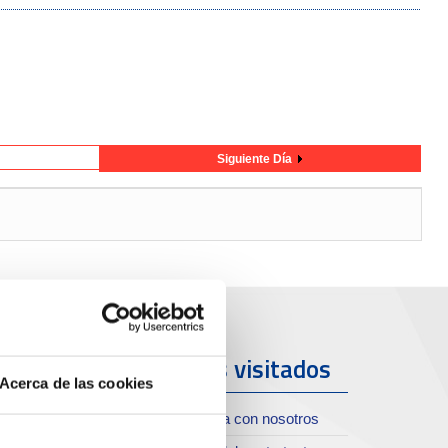
Siguiente Día
uerto y
Más visitados
Acerca de las cookies
iudad
Trabaja con nosotros
oll de Costa