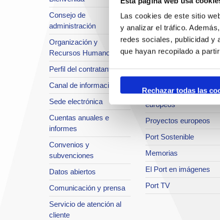
Esta página web usa cookie
Situación y accesos
Consejo de
Las cookies de este sitio we
Planificación estratégic
administración
y analizar el tráfico. Ademá
Infraestructuras en
redes sociales, publicidad y
Organización y
desarrollo
que hayan recopilado a parti
Recursos Humanos
Seguridad Integral
Perfil del contratante
Sistema de Calidad
Canal de información
Rechazar todas las co
Innovación y proyectos
Sede electrónica
europeos
Cuentas anuales e
Proyectos europeos
informes
Port Sostenible
Convenios y
Memorias
subvenciones
El Port en imágenes
Datos abiertos
Port TV
Comunicación y prensa
Servicio de atención al
cliente