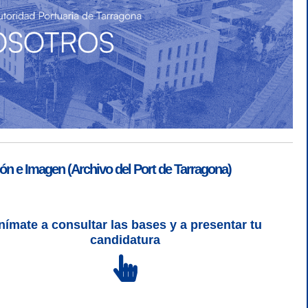
ón e Imagen (Archivo del Port de Tarragona)
nímate a consultar las bases y a presentar tu
SGSI
|
Login
candidatura
L 5 | CSS 3 | WCAG 2 y WW3C