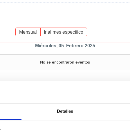
Mensual
Ir al mes específico
Miércoles, 05. Febrero 2025
No se encontraron eventos
Servicios
Negocio
P
Detalles
c
Operaciones y servicios
Tráficos
portuarios
M