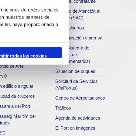
Perfil del contratante
chivo del Port
 funciones de redes sociales
Servicio de Atención al
con nuestros partners de
Clliente (SAC)
rvicio de
ue les haya proporcionado o
ublicaciones
Datos abiertos
rc del Port
Comunicación y prensa
useo del Port
SEA (Sistema de
Entrgas de
mitir todas las cookies
atret del Serrallo
Agroalimentarios)
ondo de Arte
Situación de buques
m 0
Solicitud de Servicios
 edificio singular
(ViaPortus)
iudad de cruceros
Centro de Acreditaciones
sarela del Port
Tráficos
asseig Marítim del
Agenda de actividades
iracle
El Port en imágenes
SC