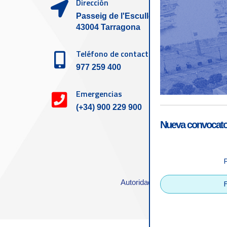
Dirección
Passeig de l'Escullera s/n,
43004 Tarragona
Teléfono de contacto
977 259 400
Emergencias
(+34) 900 229 900
Nueva convocator
Accesibilid
Autoridad Portuaria de Tarrago