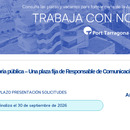
Teléfono de contacto
977 259 462
Email de contacto
Partners
sac@porttarragona.cat
Información SAC
Acceso a SAC
ia pública – Una plaza fija de Responsable de Comunicaci
PLAZO PRESENTACIÓN SOLICITUDES
A
ad
|
Nota legal
|
Info RGPD
|
Información de grabación telefónica
|
na © Todos los derechos reservados |
Diseño Web Responsive
| HTM
Finaliza el 30 de septiembre de 2026