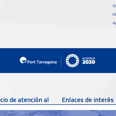
O
Hi
A
cio de atención al
Enlaces de interés
te