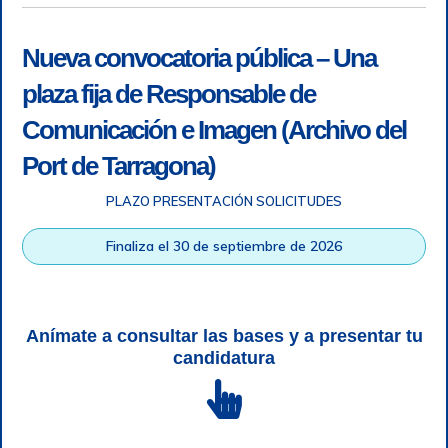
Nueva convocatoria pública – Una
plaza fija de Responsable de
Comunicación e Imagen (Archivo del
Port de Tarragona)
PLAZO PRESENTACIÓN SOLICITUDES
Accesibilidad
|
Nota legal
|
Info RGPD
|
Información de
grabación telefónica
|
SGSI
|
Login
Finaliza el 30 de septiembre de 2026
Autoridad Portuaria de Tarragona © Todos los derechos
reservados |
Diseño Web Responsive
| HTML 5 | CSS 3 |
WCAG 2 y WW3C
Anímate a consultar las bases y a presentar tu
candidatura