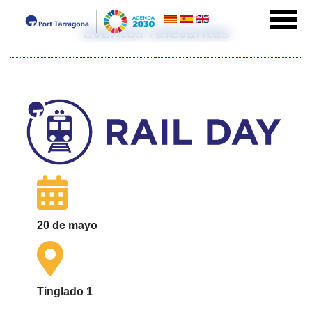
Eventos relevantes
20 de mayo
Tinglado 1