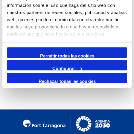
información sobre el uso que haga del sitio web con
Mensual
nuestros partners de redes sociales, publicidad y análisis
Ir al mes específico
web, quienes pueden combinarla con otra información
que les haya proporcionado o que hayan recopilado a
Día Anterior
partir del uso que haya hecho de sus servicios.
Lunes, 17. Febrero 2025
Siguiente Día
Permitir todas las cookies
Configurar
No se encontraron eventos
Rechazar todas las cookies