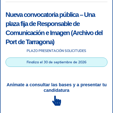
Nueva convocatoria pública – Una
plaza fija de Responsable de
Comunicación e Imagen (Archivo del
Port de Tarragona)
PLAZO PRESENTACIÓN SOLICITUDES
Accesibilidad
|
Nota legal
|
Info RGPD
|
Información de
grabación telefónica
|
SGSI
|
Login
Finaliza el 30 de septiembre de 2026
Autoridad Portuaria de Tarragona © Todos los derechos
reservados |
Diseño Web Responsive
| HTML 5 | CSS 3 |
WCAG 2 y WW3C
Anímate a consultar las bases y a presentar tu
candidatura