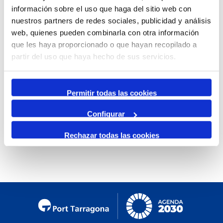
información sobre el uso que haga del sitio web con
Mensual
nuestros partners de redes sociales, publicidad y análisis
Ir al mes específico
web, quienes pueden combinarla con otra información
que les haya proporcionado o que hayan recopilado a
Día Anterior
partir del uso que haya hecho de sus servicios.
Jueves, 13. Febrero 2025
Siguiente Día
Permitir todas las cookies
Configurar
No se encontraron eventos
Rechazar todas las cookies