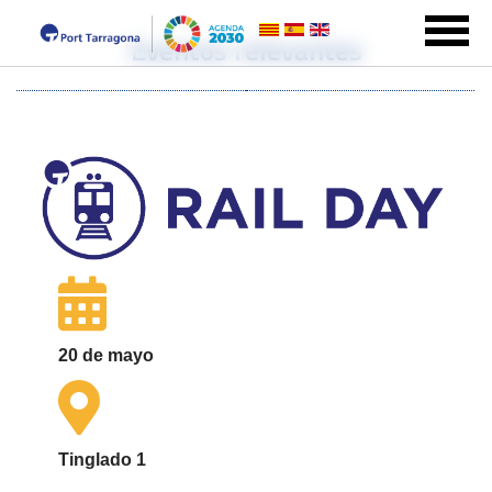
Eventos relevantes
20 de mayo
Tinglado 1