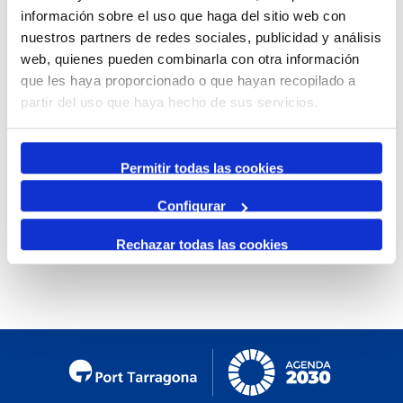
información sobre el uso que haga del sitio web con
Mensual
nuestros partners de redes sociales, publicidad y análisis
Ir al mes específico
web, quienes pueden combinarla con otra información
que les haya proporcionado o que hayan recopilado a
Día Anterior
partir del uso que haya hecho de sus servicios.
Miércoles, 29. Enero 2025
Siguiente Día
Permitir todas las cookies
Configurar
No se encontraron eventos
Rechazar todas las cookies