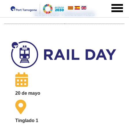
Eventos relevantes
20 de mayo
Tinglado 1