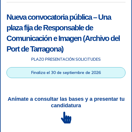
Nueva convocatoria pública – Una
plaza fija de Responsable de
Comunicación e Imagen (Archivo del
Port de Tarragona)
PLAZO PRESENTACIÓN SOLICITUDES
Accesibilidad
|
Nota legal
|
Info RGPD
|
Información de
grabación telefónica
|
SGSI
|
Login
Finaliza el 30 de septiembre de 2026
Autoridad Portuaria de Tarragona © Todos los derechos
reservados |
Diseño Web Responsive
| HTML 5 | CSS 3 |
WCAG 2 y WW3C
Anímate a consultar las bases y a presentar tu
candidatura