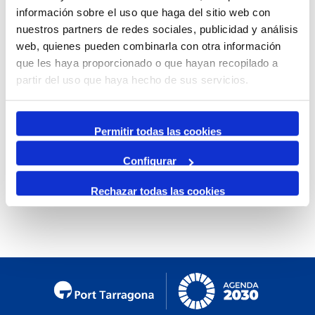
información sobre el uso que haga del sitio web con
Mensual
nuestros partners de redes sociales, publicidad y análisis
Ir al mes específico
web, quienes pueden combinarla con otra información
que les haya proporcionado o que hayan recopilado a
Día Anterior
partir del uso que haya hecho de sus servicios.
Miércoles, 13. Marzo 2024
Siguiente Día
Permitir todas las cookies
Configurar
No se encontraron eventos
Rechazar todas las cookies