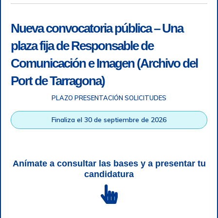
Nueva convocatoria pública – Una
plaza fija de Responsable de
Comunicación e Imagen (Archivo del
Port de Tarragona)
PLAZO PRESENTACIÓN SOLICITUDES
Accesibilidad
|
Nota legal
|
Info RGPD
|
Información de
grabación telefónica
|
SGSI
|
Login
Finaliza el 30 de septiembre de 2026
Autoridad Portuaria de Tarragona © Todos los derechos
reservados |
Diseño Web Responsive
| HTML 5 | CSS 3 |
WCAG 2 y WW3C
Anímate a consultar las bases y a presentar tu
candidatura