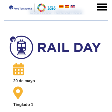
Eventos relevantes
20 de mayo
Tinglado 1