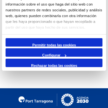
información sobre el uso que haga del sitio web con
Mensual
nuestros partners de redes sociales, publicidad y análisis
Ir al mes específico
web, quienes pueden combinarla con otra información
que les haya proporcionado o que hayan recopilado a
Día Anterior
partir del uso que haya hecho de sus servicios.
Lunes, 22. Enero 2024
Siguiente Día
Permitir todas las cookies
Configurar
No se encontraron eventos
Rechazar todas las cookies