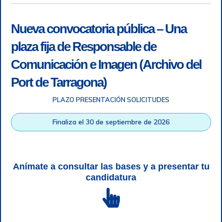
Nueva convocatoria pública – Una
plaza fija de Responsable de
Comunicación e Imagen (Archivo del
Port de Tarragona)
PLAZO PRESENTACIÓN SOLICITUDES
Accesibilidad
|
Nota legal
|
Info RGPD
|
Información de
grabación telefónica
|
SGSI
|
Login
Finaliza el 30 de septiembre de 2026
Autoridad Portuaria de Tarragona © Todos los derechos
reservados |
Diseño Web Responsive
| HTML 5 | CSS 3 |
WCAG 2 y WW3C
Anímate a consultar las bases y a presentar tu
candidatura