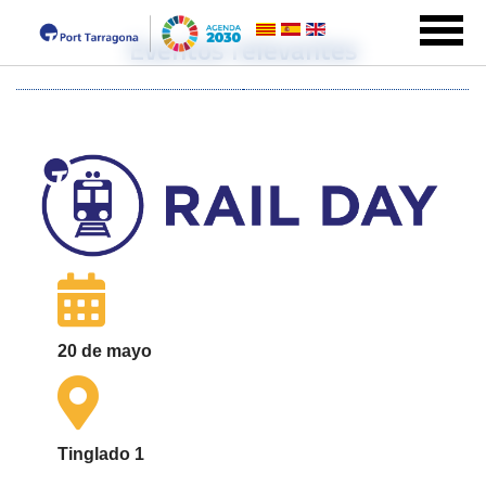
Eventos relevantes
20 de mayo
Tinglado 1