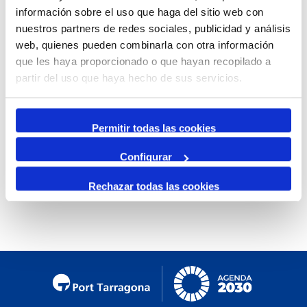
información sobre el uso que haga del sitio web con
Mensual
nuestros partners de redes sociales, publicidad y análisis
Ir al mes específico
web, quienes pueden combinarla con otra información
que les haya proporcionado o que hayan recopilado a
Día Anterior
partir del uso que haya hecho de sus servicios.
Sábado, 20. Enero 2024
Siguiente Día
Permitir todas las cookies
Configurar
No se encontraron eventos
Rechazar todas las cookies