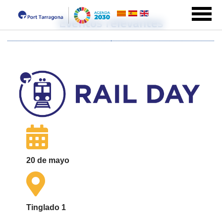
Eventos relevantes
20 de mayo
Tinglado 1