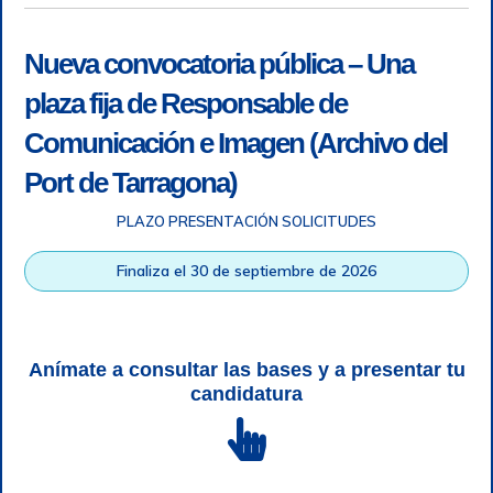
Nueva convocatoria pública – Una
plaza fija de Responsable de
Comunicación e Imagen (Archivo del
Port de Tarragona)
PLAZO PRESENTACIÓN SOLICITUDES
Accesibilidad
|
Nota legal
|
Info RGPD
|
Información de
grabación telefónica
|
SGSI
|
Login
Finaliza el 30 de septiembre de 2026
Autoridad Portuaria de Tarragona © Todos los derechos
reservados |
Diseño Web Responsive
| HTML 5 | CSS 3 |
WCAG 2 y WW3C
Anímate a consultar las bases y a presentar tu
candidatura