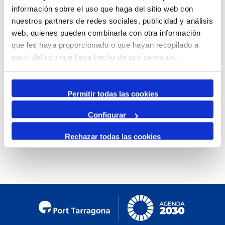
información sobre el uso que haga del sitio web con
Mensual
nuestros partners de redes sociales, publicidad y análisis
Ir al mes específico
web, quienes pueden combinarla con otra información
que les haya proporcionado o que hayan recopilado a
Día Anterior
partir del uso que haya hecho de sus servicios.
Jueves, 11. Enero 2024
Siguiente Día
Permitir todas las cookies
Configurar
No se encontraron eventos
Rechazar todas las cookies