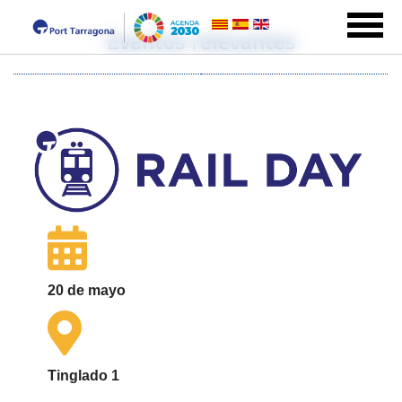
Eventos relevantes
20 de mayo
Tinglado 1