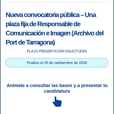
Nueva convocatoria pública – Una
plaza fija de Responsable de
Comunicación e Imagen (Archivo del
Port de Tarragona)
PLAZO PRESENTACIÓN SOLICITUDES
Accesibilidad
|
Nota legal
|
Info RGPD
|
Información de
grabación telefónica
|
SGSI
|
Login
Finaliza el 30 de septiembre de 2026
Autoridad Portuaria de Tarragona © Todos los derechos
reservados |
Diseño Web Responsive
| HTML 5 | CSS 3 |
WCAG 2 y WW3C
Anímate a consultar las bases y a presentar tu
candidatura