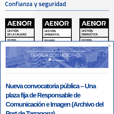
Confianza y seguridad
×
Nueva convocatoria pública – Una
plaza fija de Responsable de
Comunicación e Imagen (Archivo del
Port de Tarragona)