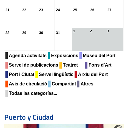
21
22
23
24
25
26
27
1
2
3
28
29
30
31
Agenda activitats
Exposicions
Museu del Port
Servei de publicacions
Teatret
Fons d'Art
Port i Ciutat
Servei lingüístic
Arxiu del Port
Avís de circulació
Compartint
Altres
Todas las categorías...
Puerto y Ciudad