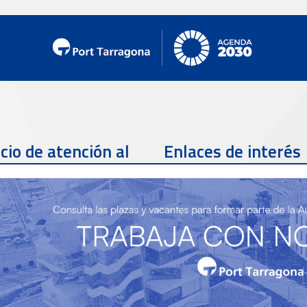
cio de atención al
Enlaces de interés
te
Teléfono de contacto
977 259 462
Email de contacto
Partners
sac@porttarragona.cat