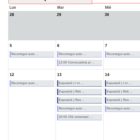
Abril
Lun
Mar
Mié
28
29
30
5
6
7
Recorregut auto ...
Recorregut auto ...
Recorregut auto ...
12:00 Convocatòria pr ...
12
13
14
Recorregut auto ...
Exposició | I m ...
Exposició | I m ...
Exposició | Rek ...
Exposició | Rek ...
Exposició | Ros ...
Exposició | Ros ...
Recorregut auto ...
Recorregut auto ...
20:00 25è aniversari ...