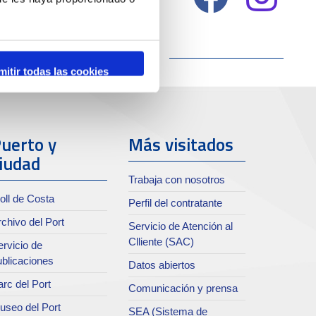
mitir todas las cookies
uerto y
Más visitados
iudad
Trabaja con nosotros
oll de Costa
Perfil del contratante
chivo del Port
Servicio de Atención al
Clliente (SAC)
rvicio de
ublicaciones
Datos abiertos
rc del Port
Comunicación y prensa
useo del Port
SEA (Sistema de