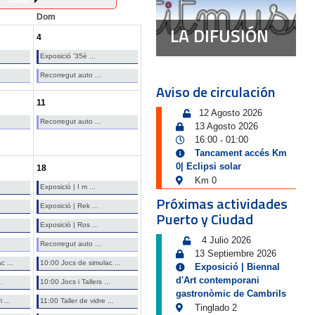
Junio
Dom
LA DIFUSIÓN
4
Exposició '35è ...
Recorregut auto ...
Aviso de circulación
11
12 Agosto 2026
Recorregut auto ...
13 Agosto 2026
16:00
01:00
-
Tancament accés Km
0| Eclipsi solar
18
Km 0
Exposició | I m ...
Próximas actividades
Exposició | Rek ...
Puerto y Ciudad
Exposició | Ros ...
4 Julio 2026
Recorregut auto ...
13 Septiembre 2026
c ...
10:00 Jocs de simulac ...
Exposició | Biennal
d'Art contemporani
.
10:00 Jocs i Tallers ...
gastronòmic de Cambrils
 ...
11:00 Taller de vidre ...
Tinglado 2