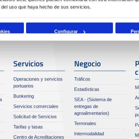
r del uso que haya hecho de sus servicios.
okies
Configurar
Per
Servicios
Negocio
P
c
Operaciones y servicios
Tráficos
portuarios
M
Estadísticas
Bunkering
Ar
a
SEA - (Sistema de
Servicios comerciales
entregas de
Se
agroalimentarios)
p
Solicitud de Servicios
Terminales
Pa
Tarifas y tasas
Intermodalidad
M
Centro de Acreditaciones