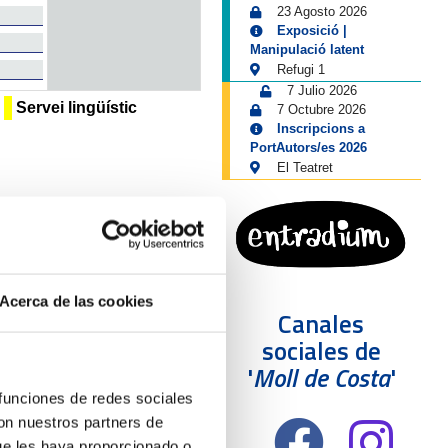
23 Agosto 2026
Exposició |
Manipulació latent
Refugi 1
7 Julio 2026
Servei lingüístic
7 Octubre 2026
Inscripcions a
PortAutors/es 2026
El Teatret
Acerca de las cookies
Canales
sociales de
'
Moll de Costa
'
 funciones de redes sociales
con nuestros partners de
ue les haya proporcionado o