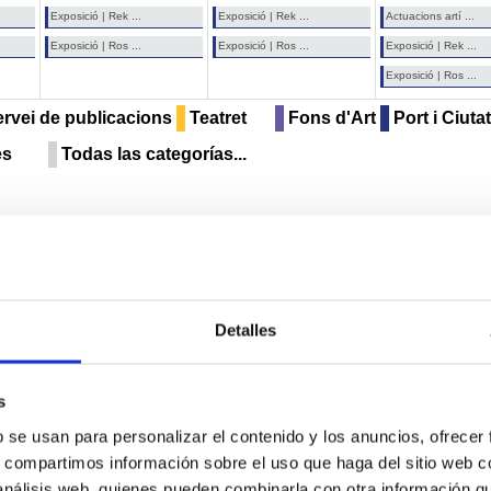
Exposició | Rek ...
Exposició | Rek ...
Actuacions artí ...
Exposició | Ros ...
Exposició | Ros ...
Exposició | Rek ...
Exposició | Ros ...
rvei de publicacions
Teatret
Fons d'Art
Port i Ciutat
es
Todas las categorías...
Detalles
s
b se usan para personalizar el contenido y los anuncios, ofrecer
s, compartimos información sobre el uso que haga del sitio web 
 análisis web, quienes pueden combinarla con otra información q