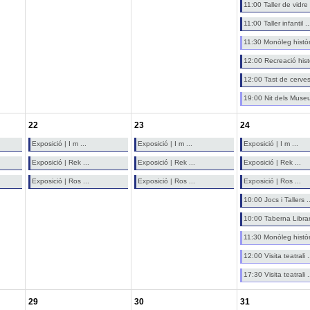
11:00 Taller de vidre 
11:00 Taller infantil ..
11:30 Monòleg històri
12:00 Recreació histò
12:00 Tast de cerves
19:00 Nit dels Museu
22
23
24
Exposició | I m ...
Exposició | I m ...
Exposició | I m ...
Exposició | Rek ...
Exposició | Rek ...
Exposició | Rek ...
Exposició | Ros ...
Exposició | Ros ...
Exposició | Ros ...
10:00 Jocs i Tallers ..
10:00 Taberna Librari
11:30 Monòleg històri
12:00 Visita teatrali .
17:30 Visita teatrali .
29
30
31