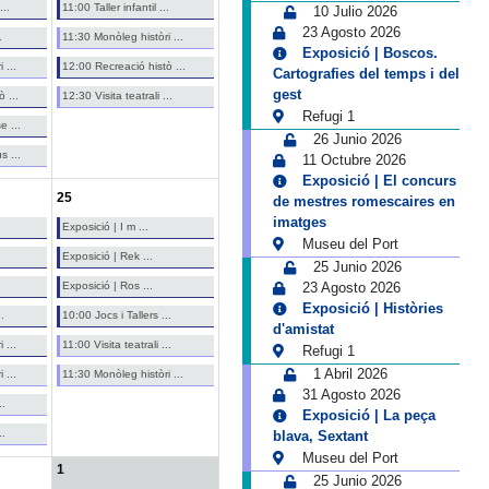
...
11:00 Taller infantil ...
10 Julio 2026
23 Agosto 2026
.
11:30 Monòleg històri ...
Exposició | Boscos.
 ...
12:00 Recreació histò ...
Cartografies del temps i del
gest
 ...
12:30 Visita teatrali ...
Refugi 1
e ...
26 Junio 2026
s ...
11 Octubre 2026
Exposició | El concurs
25
de mestres romescaires en
imatges
Exposició | I m ...
Museu del Port
Exposició | Rek ...
25 Junio 2026
Exposició | Ros ...
23 Agosto 2026
Exposició | Històries
.
10:00 Jocs i Tallers ...
d'amistat
 ...
11:00 Visita teatrali ...
Refugi 1
1 Abril 2026
 ...
11:30 Monòleg històri ...
31 Agosto 2026
..
Exposició | La peça
..
blava, Sextant
Museu del Port
1
25 Junio 2026