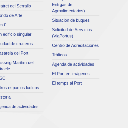
Entrgas de
atret del Serrallo
Agroalimentarios)
ondo de Arte
Situación de buques
m 0
Solicitud de Servicios
 edificio singular
(ViaPortus)
iudad de cruceros
Centro de Acreditaciones
sarela del Port
Tráficos
asseig Marítim del
Agenda de actividades
iracle
El Port en imágenes
SC
El temps al Port
tros espacios lúdicos
storia
genda de actividades