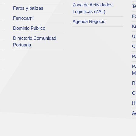
Zona de Actividades
Te
Faros y balizas
Logísticas (ZAL)
F
Ferrocarril
Agenda Negocio
K
Dominio Público
Un
Directorio Comunidad
Portuaria
C
Pa
P
M
R
O
Hi
A