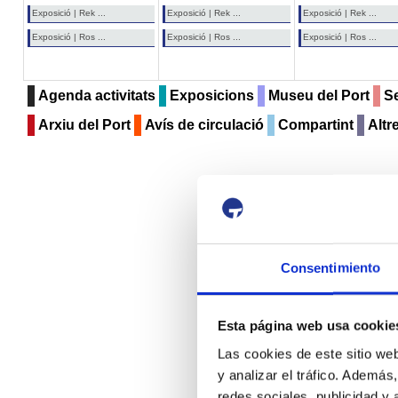
Exposició | Rek ...
Exposició | Rek ...
Exposició | Rek ...
Exposició | Ros ...
Exposició | Ros ...
Exposició | Ros ...
Agenda activitats
Exposicions
Museu del Port
Se
Arxiu del Port
Avís de circulació
Compartint
Altr
Consentimiento
Esta página web usa cookie
Las cookies de este sitio we
y analizar el tráfico. Ademá
redes sociales, publicidad y