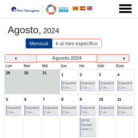
Agosto,
2024
Mensual
Ir al mes específico
Agosto 2024
Julio
Septiembre
Lun
Mar
Mié
Jue
Vie
Sáb
Dom
29
30
31
1
2
3
4
Exposició
Exposició
Exposició
Exposició
| La ...
| La ...
| La ...
| La ...
5
6
7
8
9
10
11
Exposició
Exposició
Exposició
Exposició
Exposició
Exposició
Exposició
| La ...
| La ...
| La ...
| La ...
| La ...
| La ...
| La ...
20:00
Escape
room | L
...