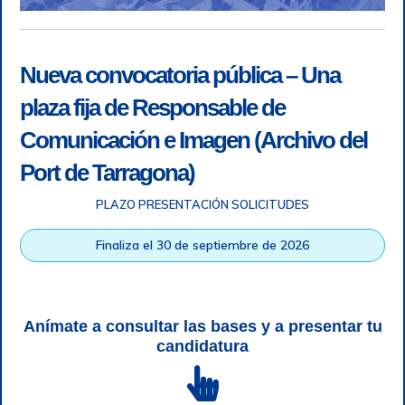
Nueva convocatoria pública – Una
plaza fija de Responsable de
Comunicación e Imagen (Archivo del
Port de Tarragona)
PLAZO PRESENTACIÓN SOLICITUDES
Accesibilidad
|
Nota legal
|
Info RGPD
|
Información de
grabación telefónica
|
SGSI
|
Login
Finaliza el 30 de septiembre de 2026
Autoridad Portuaria de Tarragona © Todos los derechos
reservados |
Diseño Web Responsive
| HTML 5 | CSS 3 |
WCAG 2 y WW3C
Anímate a consultar las bases y a presentar tu
candidatura