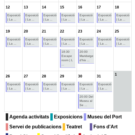
12
13
14
15
16
17
18
Exposició
Exposició
Exposició
Exposició
Exposició
Exposició
Exposició
| La ...
| La ...
| La ...
| La ...
| La ...
| La ...
| La ...
19
20
21
22
23
24
25
Exposició
Exposició
Exposició
Exposició
Exposició
Exposició
Exposició
| La ...
| La ...
| La ...
| La ...
| La ...
| La ...
| La ...
18:30
20:00
Escape
Maridatge
room | L
d'his ...
...
1
26
27
28
29
30
31
Exposició
Exposició
Exposició
Exposició
Exposició
Exposició
| La ...
| La ...
| La ...
| La ...
| La ...
| La ...
20:00 Del
Museu al
Se ...
Agenda activitats
Exposicions
Museu del Port
Servei de publicacions
Teatret
Fons d'Art