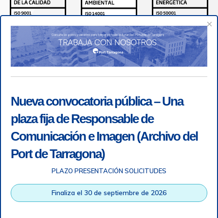
×
Nueva convocatoria pública – Una
plaza fija de Responsable de
Comunicación e Imagen (Archivo del
Port de Tarragona)
PLAZO PRESENTACIÓN SOLICITUDES
Accesibilidad
|
Nota legal
|
Info RGPD
|
Información de
grabación telefónica
|
SGSI
|
Login
Finaliza el 30 de septiembre de 2026
Autoridad Portuaria de Tarragona © Todos los derechos
reservados |
Diseño Web Responsive
| HTML 5 | CSS 3 |