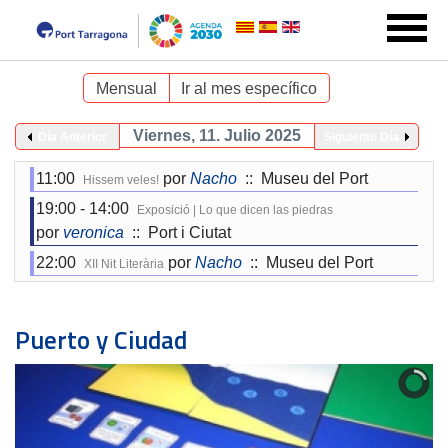
Mensual
Ir al mes específico
Viernes, 11. Julio 2025
Día Anterior
Siguiente Día
11:00
por
Nacho
:: Museu del Port
Hissem veles!
19:00 - 14:00
Exposició | Lo que dicen las piedras
por
veronica
:: Port i Ciutat
22:00
por
Nacho
:: Museu del Port
XII Nit Literària
Puerto y Ciudad