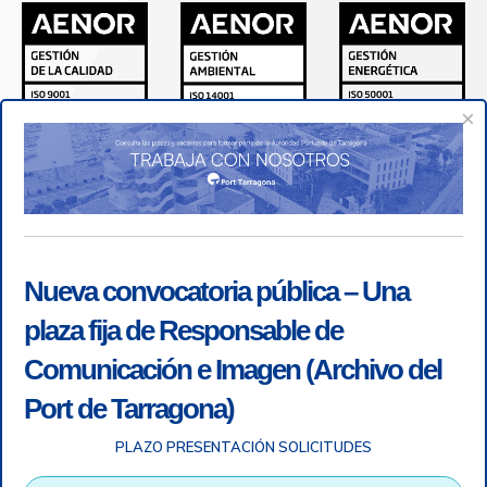
×
Nueva convocatoria pública – Una
plaza fija de Responsable de
Comunicación e Imagen (Archivo del
Port de Tarragona)
PLAZO PRESENTACIÓN SOLICITUDES
Accesibilidad
|
Nota legal
|
Info RGPD
|
Información de
grabación telefónica
|
SGSI
|
Login