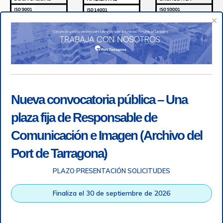
×
Nueva convocatoria pública – Una
plaza fija de Responsable de
Comunicación e Imagen (Archivo del
Port de Tarragona)
PLAZO PRESENTACIÓN SOLICITUDES
Accesibilidad
|
Nota legal
|
Info RGPD
|
Información de
grabación telefónica
|
SGSI
|
Login
Finaliza el 30 de septiembre de 2026
Autoridad Portuaria de Tarragona © Todos los derechos
reservados |
Diseño Web Responsive
| HTML 5 | CSS 3 |