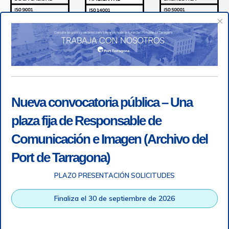
×
Nueva convocatoria pública – Una
plaza fija de Responsable de
Comunicación e Imagen (Archivo del
Port de Tarragona)
PLAZO PRESENTACIÓN SOLICITUDES
Accesibilidad
|
Nota legal
|
Info RGPD
|
Información de
grabación telefónica
|
SGSI
|
Login
Finaliza el 30 de septiembre de 2026
Autoridad Portuaria de Tarragona © Todos los derechos
reservados |
Diseño Web Responsive
| HTML 5 | CSS 3 |