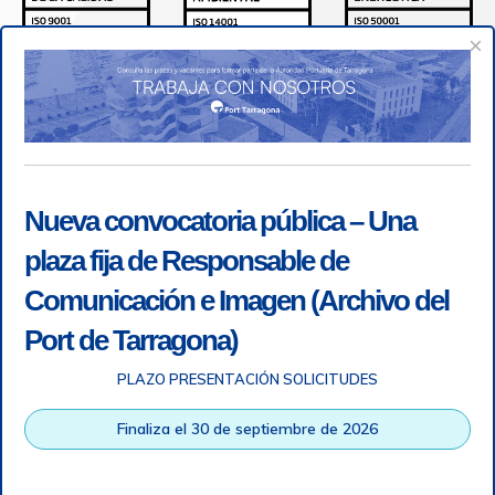
×
Nueva convocatoria pública – Una
plaza fija de Responsable de
Comunicación e Imagen (Archivo del
Port de Tarragona)
PLAZO PRESENTACIÓN SOLICITUDES
Accesibilidad
|
Nota legal
|
Info RGPD
|
Información de
grabación telefónica
|
SGSI
|
Login
Finaliza el 30 de septiembre de 2026
Autoridad Portuaria de Tarragona © Todos los derechos
reservados |
Diseño Web Responsive
| HTML 5 | CSS 3 |