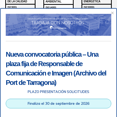
×
Nueva convocatoria pública – Una
plaza fija de Responsable de
Comunicación e Imagen (Archivo del
Port de Tarragona)
PLAZO PRESENTACIÓN SOLICITUDES
Accesibilidad
|
Nota legal
|
Info RGPD
|
Información de
grabación telefónica
|
SGSI
|
Login
Finaliza el 30 de septiembre de 2026
Autoridad Portuaria de Tarragona © Todos los derechos
reservados |
Diseño Web Responsive
| HTML 5 | CSS 3 |