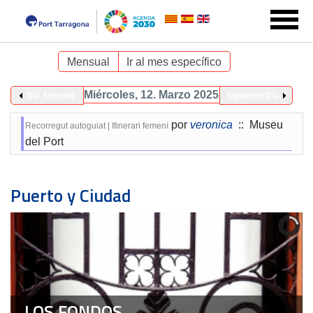
Mensual
Ir al mes específico
Miércoles, 12. Marzo 2025
Día Anterior
Siguiente Día
por
veronica
:: Museu
Recorregut autoguiat | Itinerari femení
del Port
Puerto y Ciudad
LOS FONDOS