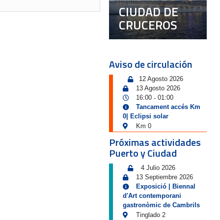
CIUDAD DE
CRUCEROS
Aviso de circulación
12 Agosto 2026
13 Agosto 2026
16:00
01:00
-
Tancament accés Km
0| Eclipsi solar
Km 0
Próximas actividades
Puerto y Ciudad
4 Julio 2026
13 Septiembre 2026
Exposició | Biennal
d'Art contemporani
gastronòmic de Cambrils
Tinglado 2