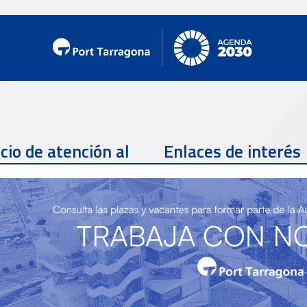
cio de atención al
Enlaces de interés
te
Teléfono de contacto
977 259 462
Email de contacto
Partners
sac@porttarragona.cat