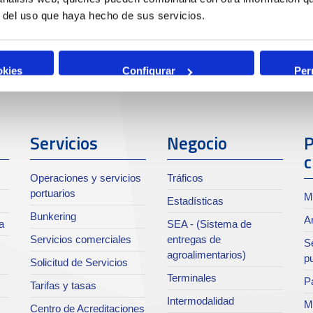
r del uso que haya hecho de sus servicios.
okies
Configurar
Per
Servicios
Negocio
P
c
Operaciones y servicios
Tráficos
portuarios
M
Estadísticas
Bunkering
Ar
a
SEA - (Sistema de
Servicios comerciales
entregas de
Se
agroalimentarios)
p
Solicitud de Servicios
Terminales
Pa
Tarifas y tasas
Intermodalidad
M
Centro de Acreditaciones