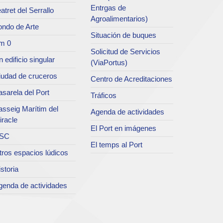
Entrgas de
atret del Serrallo
Agroalimentarios)
ondo de Arte
Situación de buques
m 0
Solicitud de Servicios
 edificio singular
(ViaPortus)
iudad de cruceros
Centro de Acreditaciones
sarela del Port
Tráficos
asseig Marítim del
Agenda de actividades
iracle
El Port en imágenes
SC
El temps al Port
tros espacios lúdicos
storia
genda de actividades