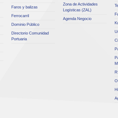
Zona de Actividades
Te
Faros y balizas
Logísticas (ZAL)
F
Ferrocarril
Agenda Negocio
K
Dominio Público
Un
Directorio Comunidad
Portuaria
C
Pa
P
M
R
O
Hi
A