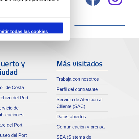
mitir todas las cookies
uerto y
Más visitados
iudad
Trabaja con nosotros
oll de Costa
Perfil del contratante
chivo del Port
Servicio de Atención al
Clliente (SAC)
rvicio de
ublicaciones
Datos abiertos
rc del Port
Comunicación y prensa
useo del Port
SEA (Sistema de