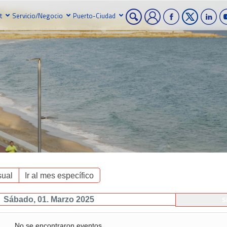
t
Servicio/Negocio
Puerto-Ciudad
ual
Ir al mes específico
Sábado, 01. Marzo 2025
S
No se encontraron eventos