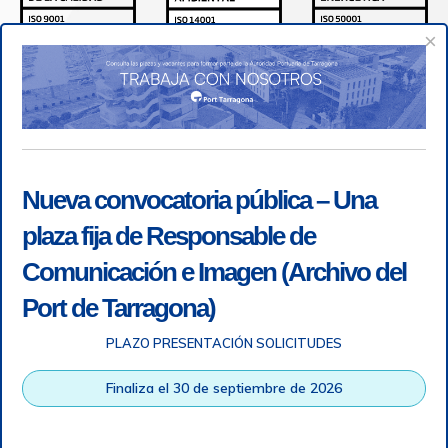
×
Nueva convocatoria pública – Una
plaza fija de Responsable de
Comunicación e Imagen (Archivo del
Port de Tarragona)
PLAZO PRESENTACIÓN SOLICITUDES
Accesibilidad
|
Nota legal
|
Info RGPD
|
Información de
grabación telefónica
|
SGSI
|
Login
Finaliza el 30 de septiembre de 2026
Autoridad Portuaria de Tarragona © Todos los derechos
reservados |
Diseño Web Responsive
| HTML 5 | CSS 3 |