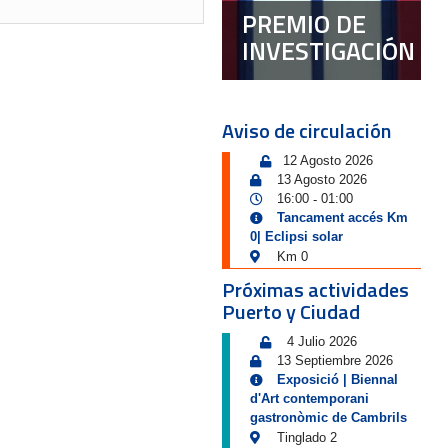
PREMIO DE
INVESTIGACIÓN
Aviso de circulación
12 Agosto 2026
13 Agosto 2026
16:00
01:00
-
Tancament accés Km
0| Eclipsi solar
Km 0
Próximas actividades
Puerto y Ciudad
4 Julio 2026
13 Septiembre 2026
Exposició | Biennal
d'Art contemporani
gastronòmic de Cambrils
Tinglado 2