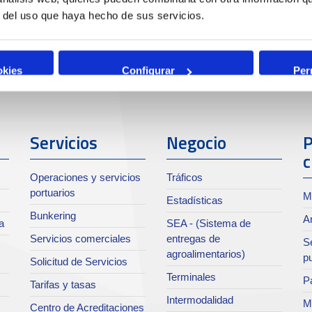
r del uso que haya hecho de sus servicios.
okies
Configurar
Per
Servicios
Negocio
P
c
Operaciones y servicios
Tráficos
portuarios
M
Estadísticas
Bunkering
Ar
a
SEA - (Sistema de
Servicios comerciales
entregas de
Se
agroalimentarios)
p
Solicitud de Servicios
Terminales
Pa
Tarifas y tasas
Intermodalidad
M
Centro de Acreditaciones