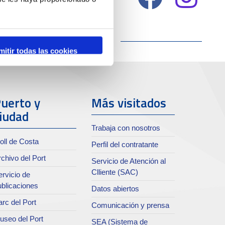
mitir todas las cookies
uerto y
Más visitados
iudad
Trabaja con nosotros
oll de Costa
Perfil del contratante
chivo del Port
Servicio de Atención al
Clliente (SAC)
rvicio de
ublicaciones
Datos abiertos
rc del Port
Comunicación y prensa
useo del Port
SEA (Sistema de