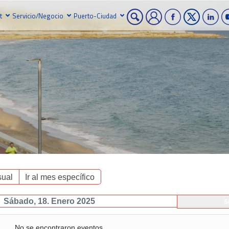
t
Servicio/Negocio
Puerto-Ciudad
ual
Ir al mes específico
Sábado, 18. Enero 2025
S
No se encontraron eventos