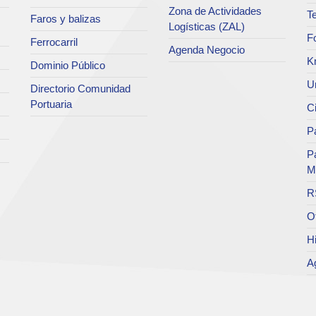
Zona de Actividades
Te
Faros y balizas
Logísticas (ZAL)
F
Ferrocarril
Agenda Negocio
K
Dominio Público
Un
Directorio Comunidad
Portuaria
C
Pa
P
M
R
O
Hi
A