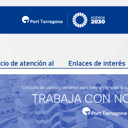
cio de atención al
Enlaces de interés
te
Teléfono de contacto
977 259 462
Email de contacto
Partners
sac@porttarragona.cat