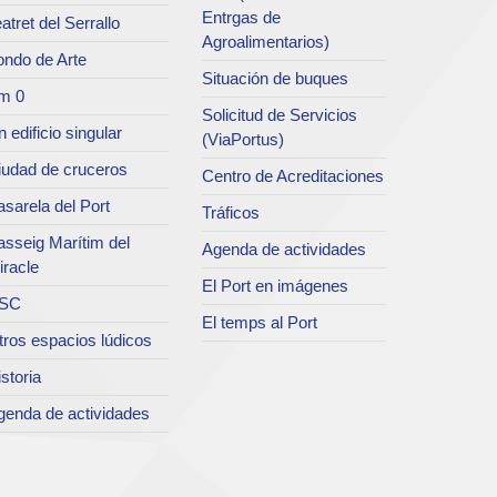
Entrgas de
atret del Serrallo
Agroalimentarios)
ondo de Arte
Situación de buques
m 0
Solicitud de Servicios
 edificio singular
(ViaPortus)
iudad de cruceros
Centro de Acreditaciones
sarela del Port
Tráficos
asseig Marítim del
Agenda de actividades
iracle
El Port en imágenes
SC
El temps al Port
tros espacios lúdicos
storia
genda de actividades