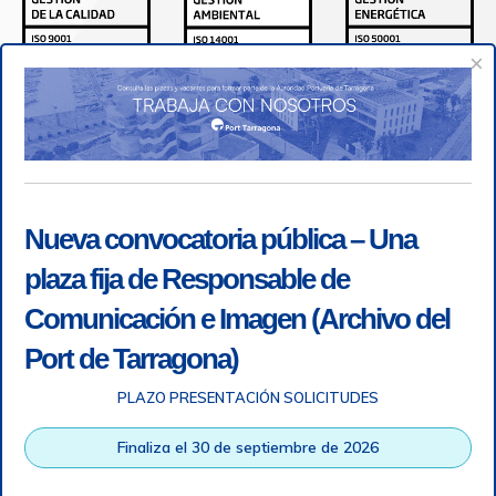
×
Nueva convocatoria pública – Una
plaza fija de Responsable de
Comunicación e Imagen (Archivo del
Port de Tarragona)
PLAZO PRESENTACIÓN SOLICITUDES
Accesibilidad
|
Nota legal
|
Info RGPD
|
Información de
grabación telefónica
|
SGSI
|
Login
Finaliza el 30 de septiembre de 2026
Autoridad Portuaria de Tarragona © Todos los derechos
reservados |
Diseño Web Responsive
| HTML 5 | CSS 3 |