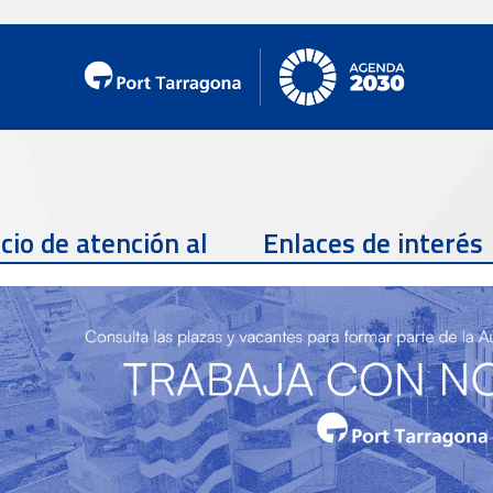
cio de atención al
Enlaces de interés
te
Teléfono de contacto
977 259 462
Email de contacto
Partners
sac@porttarragona.cat