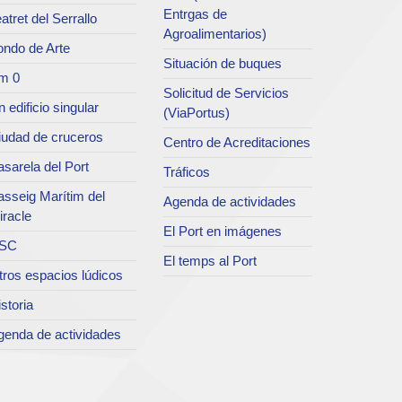
Entrgas de
atret del Serrallo
Agroalimentarios)
ondo de Arte
Situación de buques
m 0
Solicitud de Servicios
 edificio singular
(ViaPortus)
iudad de cruceros
Centro de Acreditaciones
sarela del Port
Tráficos
asseig Marítim del
Agenda de actividades
iracle
El Port en imágenes
SC
El temps al Port
tros espacios lúdicos
storia
genda de actividades