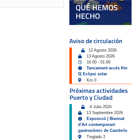
QUÉ HEMOS
HECHO
Aviso de circulación
12 Agosto 2026
13 Agosto 2026
16:00
01:00
-
Tancament accés Km
0| Eclipsi solar
Km 0
Próximas actividades
Puerto y Ciudad
4 Julio 2026
13 Septiembre 2026
Exposició | Biennal
d'Art contemporani
gastronòmic de Cambrils
Tinglado 2