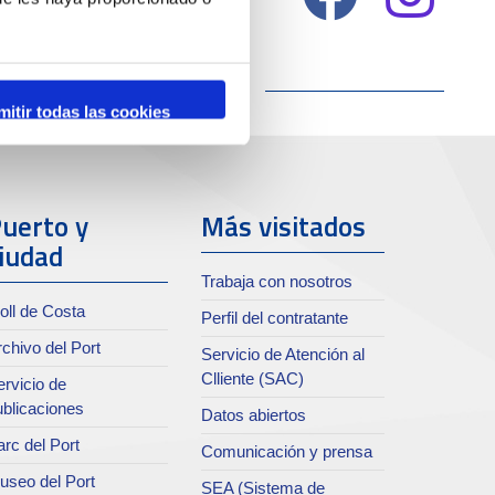
mitir todas las cookies
uerto y
Más visitados
iudad
Trabaja con nosotros
oll de Costa
Perfil del contratante
chivo del Port
Servicio de Atención al
Clliente (SAC)
rvicio de
ublicaciones
Datos abiertos
rc del Port
Comunicación y prensa
useo del Port
SEA (Sistema de