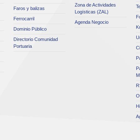
Zona de Actividades
Te
Faros y balizas
Logísticas (ZAL)
F
Ferrocarril
Agenda Negocio
K
Dominio Público
Un
Directorio Comunidad
Portuaria
C
Pa
P
M
R
O
Hi
A