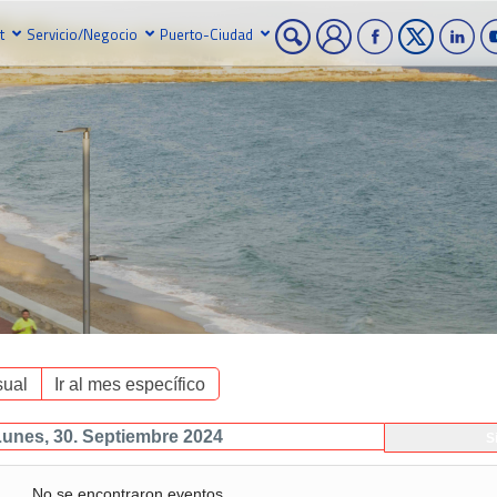
t
Servicio/Negocio
Puerto-Ciudad
ual
Ir al mes específico
Lunes, 30. Septiembre 2024
S
No se encontraron eventos