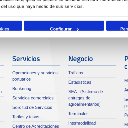
r del uso que haya hecho de sus servicios.
okies
Configurar
Per
Servicios
Negocio
P
c
Operaciones y servicios
Tráficos
portuarios
M
Estadísticas
Bunkering
Ar
a
SEA - (Sistema de
Servicios comerciales
entregas de
Se
agroalimentarios)
p
Solicitud de Servicios
Terminales
Pa
Tarifas y tasas
Intermodalidad
M
Centro de Acreditaciones