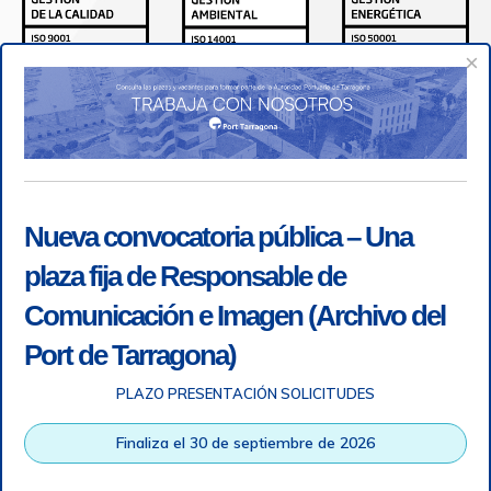
×
Nueva convocatoria pública – Una
plaza fija de Responsable de
Comunicación e Imagen (Archivo del
Port de Tarragona)
PLAZO PRESENTACIÓN SOLICITUDES
Accesibilidad
|
Nota legal
|
Info RGPD
|
Información de
grabación telefónica
|
SGSI
|
Login
Finaliza el 30 de septiembre de 2026
Autoridad Portuaria de Tarragona © Todos los derechos
reservados |
Diseño Web Responsive
| HTML 5 | CSS 3 |