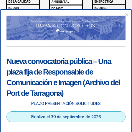
×
Nueva convocatoria pública – Una
plaza fija de Responsable de
Comunicación e Imagen (Archivo del
Port de Tarragona)
PLAZO PRESENTACIÓN SOLICITUDES
Accesibilidad
|
Nota legal
|
Info RGPD
|
Información de
grabación telefónica
|
SGSI
|
Login
Finaliza el 30 de septiembre de 2026
Autoridad Portuaria de Tarragona © Todos los derechos
reservados |
Diseño Web Responsive
| HTML 5 | CSS 3 |