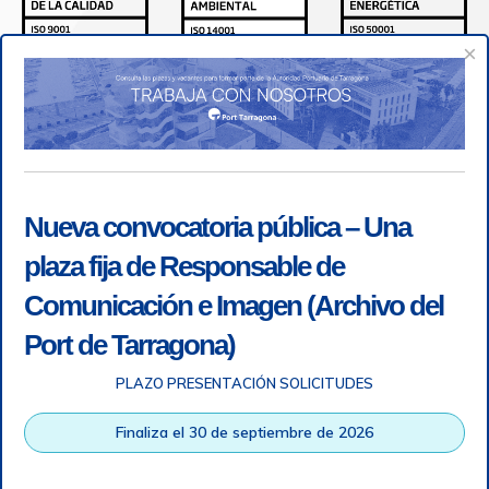
×
Nueva convocatoria pública – Una
plaza fija de Responsable de
Comunicación e Imagen (Archivo del
Port de Tarragona)
PLAZO PRESENTACIÓN SOLICITUDES
Accesibilidad
|
Nota legal
|
Info RGPD
|
Información de
grabación telefónica
|
SGSI
|
Login
Finaliza el 30 de septiembre de 2026
Autoridad Portuaria de Tarragona © Todos los derechos
reservados |
Diseño Web Responsive
| HTML 5 | CSS 3 |