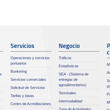
Servicios
Negocio
P
c
Operaciones y servicios
Tráficos
portuarios
M
Estadísticas
Bunkering
Ar
a
SEA - (Sistema de
Servicios comerciales
entregas de
Se
agroalimentarios)
p
Solicitud de Servicios
Terminales
Pa
Tarifas y tasas
Intermodalidad
M
Centro de Acreditaciones
Zona de Actividades