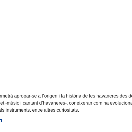
rmetrà apropar-se a l’origen i la història de les havaneres des d
 -músic i cantant d’havaneres-, coneixeran com ha evolucionat
s instruments, entre altres curiositats.
0h