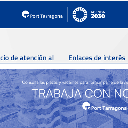
cio de atención al
Enlaces de interés
te
Teléfono de contacto
977 259 462
Email de contacto
Partners
sac@porttarragona.cat