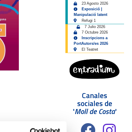
23 Agosto 2026
Exposició |
Manipulació latent
Refugi 1
7 Julio 2026
7 Octubre 2026
Inscripcions a
PortAutors/es 2026
El Teatret
Canales
sociales de
'
Moll de Costa
'