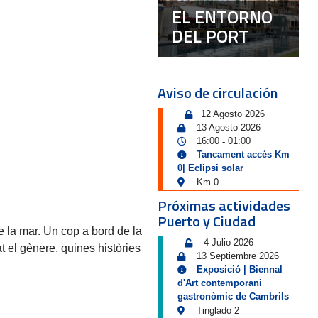
EL ENTORNO
DEL PORT
Aviso de circulación
12 Agosto 2026
13 Agosto 2026
16:00
01:00
-
Tancament accés Km
0| Eclipsi solar
Km 0
Próximas actividades
Puerto y Ciudad
e la mar. Un cop a bord de la
4 Julio 2026
 el gènere, quines històries
13 Septiembre 2026
Exposició | Biennal
d'Art contemporani
gastronòmic de Cambrils
Tinglado 2