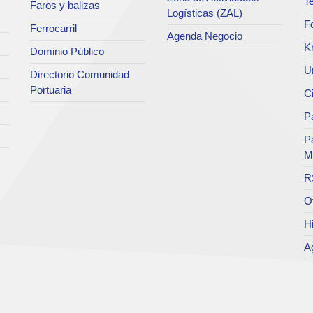
Te
Faros y balizas
Logísticas (ZAL)
F
Ferrocarril
Agenda Negocio
K
Dominio Público
Un
Directorio Comunidad
Portuaria
C
Pa
P
M
R
O
Hi
A