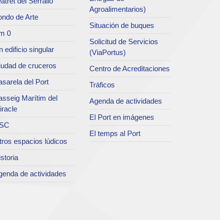
atret del Serrallo
Agroalimentarios)
ondo de Arte
Situación de buques
m 0
Solicitud de Servicios
 edificio singular
(ViaPortus)
iudad de cruceros
Centro de Acreditaciones
sarela del Port
Tráficos
asseig Marítim del
Agenda de actividades
iracle
El Port en imágenes
SC
El temps al Port
tros espacios lúdicos
storia
genda de actividades