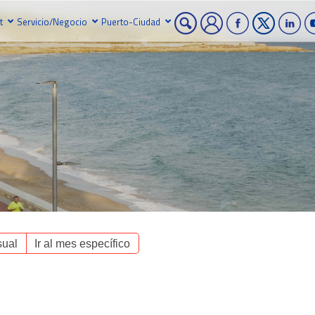
t
Servicio/Negocio
Puerto-Ciudad
ual
Ir al mes específico