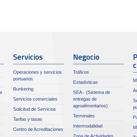
Servicios
Negocio
P
c
Operaciones y servicios
Tráficos
portuarios
M
Estadísticas
Bunkering
Ar
a
SEA - (Sistema de
Servicios comerciales
entregas de
Se
agroalimentarios)
p
Solicitud de Servicios
Terminales
Pa
Tarifas y tasas
Intermodalidad
M
Centro de Acreditaciones
Zona de Actividades