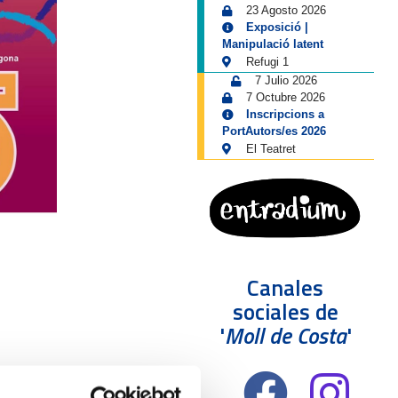
23 Agosto 2026
Exposició |
Manipulació latent
Refugi 1
7 Julio 2026
7 Octubre 2026
Inscripcions a
PortAutors/es 2026
El Teatret
Canales
sociales de
'
Moll de Costa
'