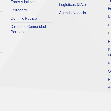
Te
Faros y balizas
Logísticas (ZAL)
F
Ferrocarril
Agenda Negocio
K
Dominio Público
Un
Directorio Comunidad
Portuaria
C
Pa
P
M
R
O
Hi
A