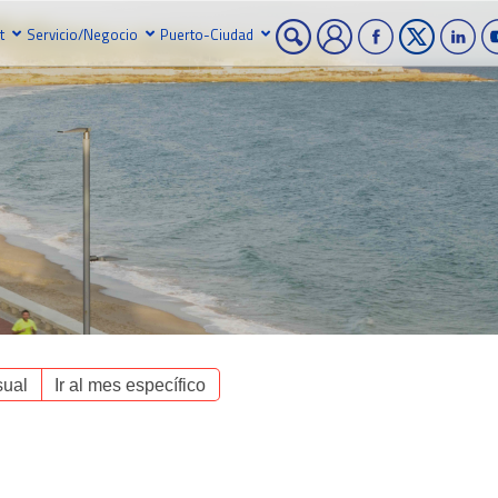
t
Servicio/Negocio
Puerto-Ciudad
ual
Ir al mes específico