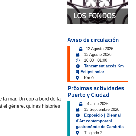
LOS FONDOS
Aviso de circulación
12 Agosto 2026
13 Agosto 2026
16:00
01:00
-
Tancament accés Km
0| Eclipsi solar
Km 0
Próximas actividades
Puerto y Ciudad
e la mar. Un cop a bord de la
4 Julio 2026
 el gènere, quines històries
13 Septiembre 2026
Exposició | Biennal
d'Art contemporani
gastronòmic de Cambrils
Tinglado 2