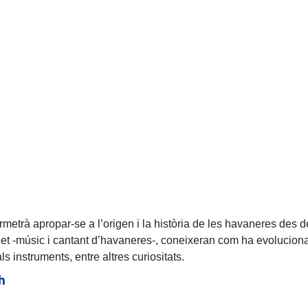
rmetrà apropar-se a l’origen i la història de les havaneres des d
 -músic i cantant d’havaneres-, coneixeran com ha evolucionat
s instruments, entre altres curiositats.
0h