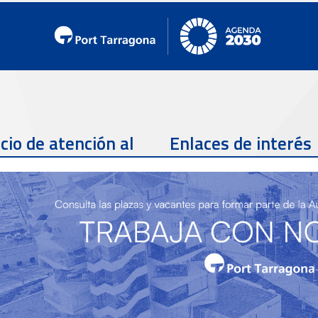
cio de atención al
Enlaces de interés
te
Teléfono de contacto
977 259 462
Email de contacto
Partners
sac@porttarragona.cat