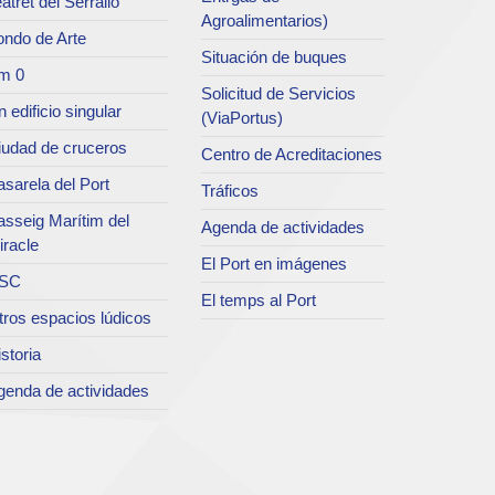
atret del Serrallo
Agroalimentarios)
ondo de Arte
Situación de buques
m 0
Solicitud de Servicios
 edificio singular
(ViaPortus)
iudad de cruceros
Centro de Acreditaciones
sarela del Port
Tráficos
asseig Marítim del
Agenda de actividades
iracle
El Port en imágenes
SC
El temps al Port
tros espacios lúdicos
storia
genda de actividades