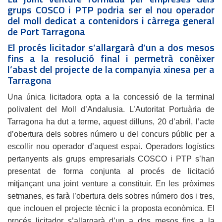
grups COSCO i PTP podria ser el nou operador
del moll dedicat a contenidors i càrrega general
de Port Tarragona
El procés licitador s’allargarà d’un a dos mesos
fins a la resolució final i permetrà conèixer
l’abast del projecte de la companyia xinesa per a
Tarragona
Una única licitadora opta a la concessió de la terminal
polivalent del Moll d’Andalusia. L’Autoritat Portuària de
Tarragona ha dut a terme, aquest dilluns, 20 d’abril, l’acte
d’obertura dels sobres número u del concurs públic per a
escollir nou operador d’aquest espai. Operadors logístics
pertanyents als grups empresarials COSCO i PTP s’han
presentat de forma conjunta al procés de licitació
mitjançant una joint venture a constituir. En les pròximes
setmanes, es farà l’obertura dels sobres número dos i tres,
que inclouen el projecte tècnic i la proposta econòmica. El
procés licitador s’allargarà d’un a dos mesos fins a la