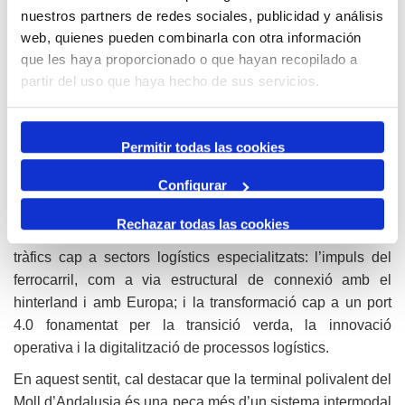
solvència tècnica, experiència internacional i capacitat
nuestros partners de redes sociales, publicidad y análisis
web, quienes pueden combinarla con otra información
d’inversió.
que les haya proporcionado o que hayan recopilado a
Hub logístic intermodal, competitiu i sostenible
partir del uso que haya hecho de sus servicios.
El concurs per a la construcció i explotació de la nova
terminal és la primera de les palanques que l’Autoritat
Portuària de Tarragona activa per a transformar el seu
Permitir todas las cookies
model logístic i refermar-se com a hub logístic intermodal
Configurar
competitiu, diversificat i sostenible. El model portuari que
està promovent l’APT, dins dels quals s’inclou aquesta
Rechazar todas las cookies
terminal, es basa en tres grans eixos: la diversificació de
tràfics cap a sectors logístics especialitzats: l’impuls del
ferrocarril, com a via estructural de connexió amb el
hinterland i amb Europa; i la transformació cap a un port
4.0 fonamentat per la transició verda, la innovació
operativa i la digitalització de processos logístics.
En aquest sentit, cal destacar que la terminal polivalent del
Moll d’Andalusia és una peça més d’un sistema intermodal