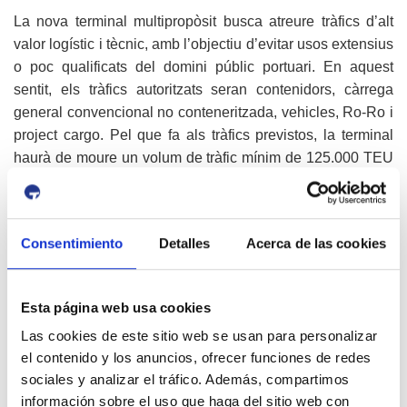
La nova terminal multipropòsit busca atreure tràfics d’alt
valor logístic i tècnic, amb l’objectiu d’evitar usos extensius
o poc qualificats del domini públic portuari. En aquest
sentit, els tràfics autoritzats seran contenidors, càrrega
general convencional no conteneritzada, vehicles, Ro-Ro i
project cargo. Pel que fa als tràfics previstos, la terminal
haurà de moure un volum de tràfic mínim de 125.000 TEU
equivalents anuals a partir de 2031.
Operador global
La licitació de la terminal polivalent del Moll d’Andalusia
Consentimiento
Detalles
Acerca de las cookies
busca captar un operador global amb capacitat tractora
real. L’Autoritat Portuària de Tarragona cerca un operador
Esta página web usa cookies
que actuï com a soci estratègic, amb capacitat de generar
activitat econòmica estable i transformadora així com llocs
Las cookies de este sitio web se usan para personalizar
de feina qualificats. L’operador de la terminal ha de tenir
el contenido y los anuncios, ofrecer funciones de redes
visió de llarg termini respecte a la seva implantació al Port
sociales y analizar el tráfico. Además, compartimos
i una estratègia alineada amb la de l’APT; així com
información sobre el uso que haga del sitio web con