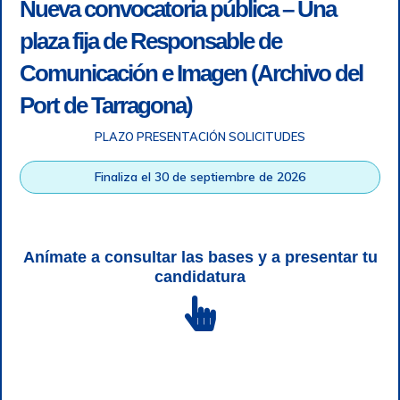
Nueva convocatoria pública – Una
plaza fija de Responsable de
Comunicación e Imagen (Archivo del
Port de Tarragona)
PLAZO PRESENTACIÓN SOLICITUDES
Accesibilidad
|
Nota legal
|
Info RGPD
|
Información de
grabación telefónica
|
SGSI
|
Login
Finaliza el 30 de septiembre de 2026
Autoridad Portuaria de Tarragona © Todos los derechos
reservados |
Diseño Web Responsive
| HTML 5 | CSS 3 |
WCAG 2 y WW3C
Anímate a consultar las bases y a presentar tu
candidatura